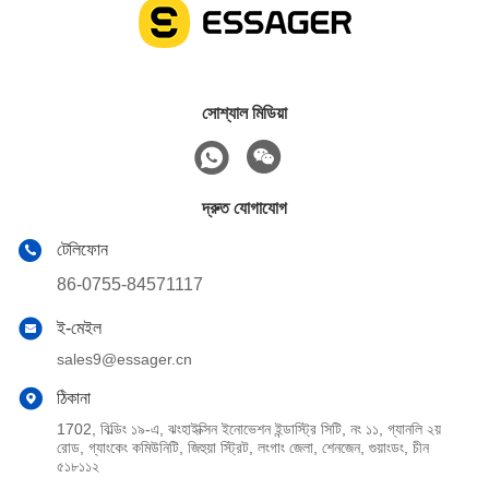
সোশ্যাল মিডিয়া
দ্রুত যোগাযোগ
টেলিফোন
86-0755-84571117
ই-মেইল
sales9@essager.cn
ঠিকানা
1702, বিল্ডিং ১৯-এ, ঝংহাইক্সিন ইনোভেশন ইন্ডাস্ট্রি সিটি, নং ১১, গ্যানলি ২য়
রোড, গ্যাংকেং কমিউনিটি, জিহুয়া স্ট্রিট, লংগাং জেলা, শেনজেন, গুয়াংডং, চীন
৫১৮১১২