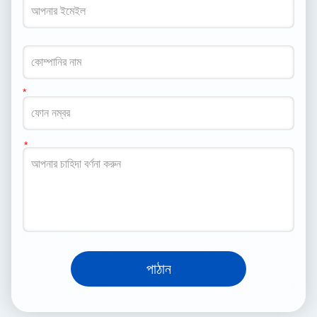
পাঠান