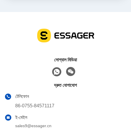
সোশ্যাল মিডিয়া
দ্রুত যোগাযোগ
টেলিফোন
86-0755-84571117
ই-মেইল
sales9@essager.cn