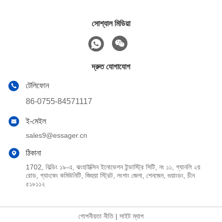
সোশ্যাল মিডিয়া
দ্রুত যোগাযোগ
টেলিফোন
86-0755-84571117
ই-মেইল
sales9@essager.cn
ঠিকানা
1702, বিল্ডিং ১৯-এ, ঝংহাইক্সিন ইনোভেশন ইন্ডাস্ট্রি সিটি, নং ১১, গ্যানলি ২য়
রোড, গ্যাংকেং কমিউনিটি, জিহুয়া স্ট্রিট, লংগাং জেলা, শেনজেন, গুয়াংডং, চীন
৫১৮১১২
গোপনীয়তা নীতি
|
সাইট ম্যাপ