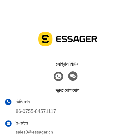
সোশ্যাল মিডিয়া
দ্রুত যোগাযোগ
টেলিফোন
86-0755-84571117
ই-মেইল
sales9@essager.cn