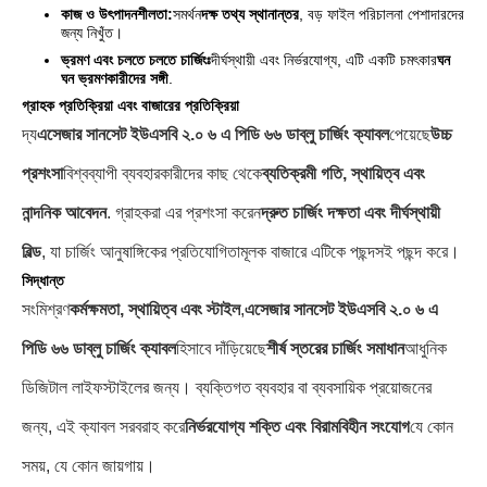
কাজ ও উৎপাদনশীলতা:
সমর্থন
দক্ষ তথ্য স্থানান্তর
, বড় ফাইল পরিচালনা পেশাদারদের
জন্য নিখুঁত।
ভ্রমণ এবং চলতে চলতে চার্জিংঃ
দীর্ঘস্থায়ী এবং নির্ভরযোগ্য, এটি একটি চমৎকার
ঘন
ঘন ভ্রমণকারীদের সঙ্গী
.
গ্রাহক প্রতিক্রিয়া এবং বাজারের প্রতিক্রিয়া
দ্য
এসেজার সানসেট ইউএসবি ২.০ ৬ এ পিডি ৬৬ ডাব্লু চার্জিং ক্যাবল
পেয়েছে
উচ্চ
প্রশংসা
বিশ্বব্যাপী ব্যবহারকারীদের কাছ থেকে
ব্যতিক্রমী গতি, স্থায়িত্ব এবং
নান্দনিক আবেদন
. গ্রাহকরা এর প্রশংসা করেন
দ্রুত চার্জিং দক্ষতা এবং দীর্ঘস্থায়ী
বিল্ড
, যা চার্জিং আনুষাঙ্গিকের প্রতিযোগিতামূলক বাজারে এটিকে পছন্দসই পছন্দ করে।
সিদ্ধান্ত
সংমিশ্রণ
কর্মক্ষমতা, স্থায়িত্ব এবং স্টাইল
,
এসেজার সানসেট ইউএসবি ২.০ ৬ এ
পিডি ৬৬ ডাব্লু চার্জিং ক্যাবল
হিসাবে দাঁড়িয়েছে
শীর্ষ স্তরের চার্জিং সমাধান
আধুনিক
ডিজিটাল লাইফস্টাইলের জন্য। ব্যক্তিগত ব্যবহার বা ব্যবসায়িক প্রয়োজনের
জন্য, এই ক্যাবল সরবরাহ করে
নির্ভরযোগ্য শক্তি এবং বিরামবিহীন সংযোগ
যে কোন
সময়, যে কোন জায়গায়।