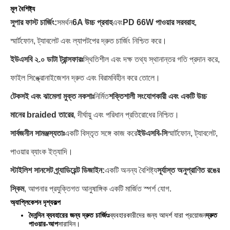
মূল বৈশিষ্ট্য
সুপার ফাস্ট চার্জিং:
সমর্থন
6A উচ্চ প্রবাহ
এবং
PD 66W পাওয়ার সরবরাহ
,
স্মার্টফোন, ট্যাবলেট এবং ল্যাপটপের দ্রুত চার্জিং নিশ্চিত করে।
ইউএসবি ২.০ ডাটা ট্রান্সফারঃ
স্থিতিশীল এবং দক্ষ তথ্য স্থানান্তর গতি প্রদান করে,
ফাইল সিঙ্ক্রোনাইজেশন দ্রুত এবং বিরামবিহীন করে তোলে।
টেকসই এবং ঝামেলা মুক্ত নকশাঃ
নির্মিত
শক্তিশালী সংযোগকারী এবং একটি উচ্চ
মানের braided তারের
, দীর্ঘায়ু এবং পরিধান প্রতিরোধের নিশ্চিত।
সার্বজনীন সামঞ্জস্যতাঃ
একটি বিস্তৃত সঙ্গে কাজ করে
ইউএসবি-সি
স্মার্টফোন, ট্যাবলেট,
পাওয়ার ব্যাংক ইত্যাদি।
স্টাইলিশ সানসেট গ্র্যাডিয়েন্ট ডিজাইন:
একটি অনন্য বৈশিষ্ট্য
সূর্যাস্ত অনুপ্রাণিত রঙের
স্কিম
, আপনার প্রযুক্তিগত আনুষাঙ্গিক একটি মার্জিত স্পর্শ যোগ.
অ্যাপ্লিকেশন দৃশ্যকল্প
দৈনন্দিন ব্যবহারের জন্য দ্রুত চার্জিংঃ
ব্যবহারকারীদের জন্য আদর্শ যারা প্রয়োজন
দ্রুত
পাওয়ার-আপ
সারাদিন।