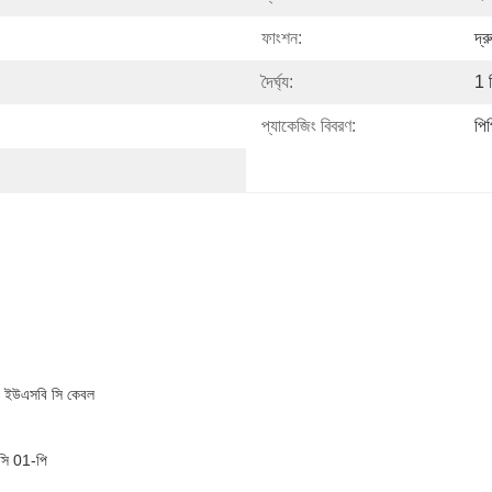
ফাংশন:
দ্র
দৈর্ঘ্য:
1 ম
প্যাকেজিং বিবরণ:
পিপ
া ইউএসবি সি কেবল
ইসি 01-পি