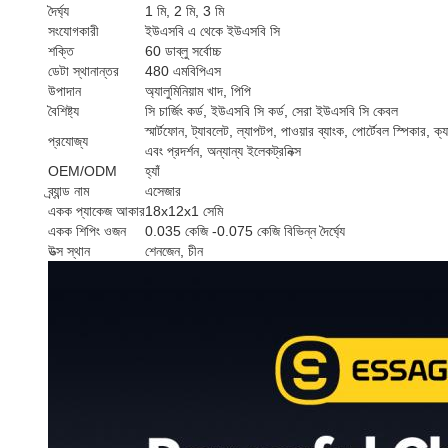
দৈর্ঘ্য
1 মি, 2 মি, 3 মি
সংযোগকারী
ইউএসবি এ থেকে ইউএসবি সি
শক্তি
60 ডাব্লু সর্বোচ্চ
ডেটা স্থানান্তর
480 এমবিপিএস
উপাদান
অ্যালুমিনিয়াম খাদ, পিপি
বৈশিষ্ট্য
সি চার্জিং কর্ড, ইউএসবি সি কর্ড, সেরা ইউএসবি সি কেবল
স্মার্টফোন, ট্যাবলেট, ল্যাপটপ, পাওয়ার ব্যাংক, পোর্টেবল স্পিকার,
প্রযোজ্য
এবং প্রদর্শন, অন্যান্য ইলেকট্রনিক্স
OEM/ODM
হ্যাঁ
ব্র্যান্ড নাম
এসেজার
একক প্যাকেজ আকার
18x12x1 সেমি
একক শিপিং ওজন
0.035 কেজি -0.075 কেজি বিভিন্ন দৈর্ঘ্যে
উত্স স্থান
শেনজেন, চীন