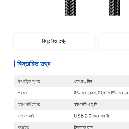
বিস্তারিত তথ্য
বিস্তারিত তথ্য
উৎপত্তি স্থল:
গুয়াংডং, চীন
প্রকার:
ইউএসবি কেবল, টাইপ-সি ইউএসবি কেবল,
ইউএসবি টাইপ:
ইউএসবি এ টু সি
সংযোগকারী:
USB 2.0 সংযোগকারী
কন্ডাক্টর:
টিনযুক্ত তামা