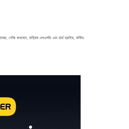
 ক্যামেরা, গেমিং কনসোল, বাহ্যিক এসএসডি এবং হার্ড ড্রাইভ, মনিটর