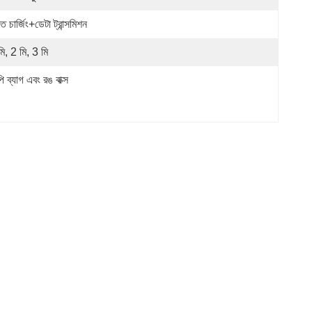
ুত চার্জিং+ডেটা ট্রান্সমিশন
ি, 2 মি, 3 মি
ি ব্যাগ এবং রঙ বাক্স