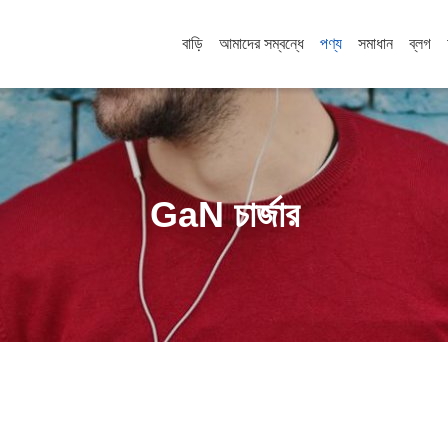
বাড়ি
আমাদের সম্বন্ধে
পণ্য
সমাধান
ব্লগ
GaN চার্জার