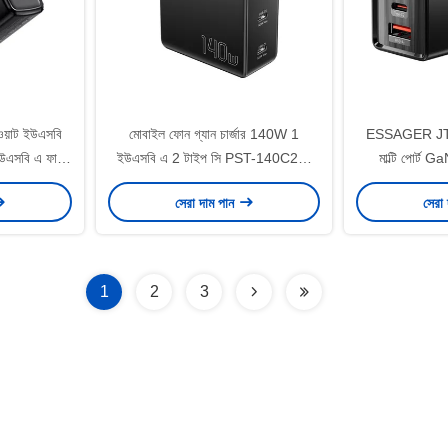
 ওয়াট ইউএসবি
মোবাইল ফোন গ্যান চার্জার 140W 1
ESSAGER JT
উএসবি এ ফাস্ট
ইউএসবি এ 2 টাইপ সি PST-140C2A-
মাল্টি পোর্ট G
্জার
LB-GAN সিরিজের 3 পোর্ট সহ
সেরা দাম পান
সেরা
1
2
3