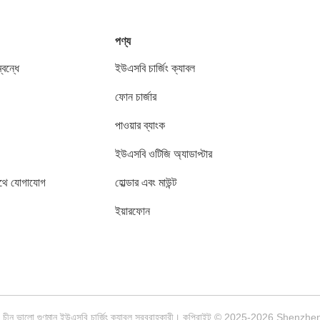
পণ্য
বন্ধে
ইউএসবি চার্জিং ক্যাবল
ফোন চার্জার
পাওয়ার ব্যাংক
ইউএসবি ওটিজি অ্যাডাপ্টার
থে যোগাযোগ
হোল্ডার এবং মাউন্ট
ইয়ারফোন
চীন ভালো গুণমান ইউএসবি চার্জিং ক্যাবল সরবরাহকারী। কপিরাইট © 2025-2026 Shenz