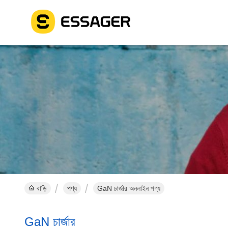
বাড়ি
পণ্য
GaN চার্জার অনলাইন পণ্য
GaN চার্জার