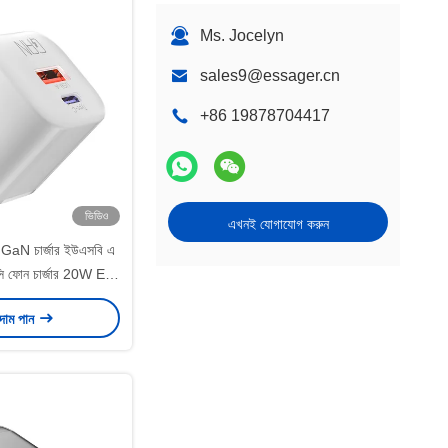
Ms. Jocelyn
sales9@essager.cn
+86 19878704417
ভিডিও
এখনই যোগাযোগ করুন
aN চার্জার ইউএসবি এ
ি ফোন চার্জার 20W ES-
31 সিরিজ
 দাম পান