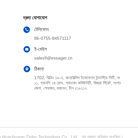
দ্রুত যোগাযোগ
টেলিফোন
86-0755-84571117
ই-মেইল
sales9@essager.cn
ঠিকানা
1702, বিল্ডিং ১৯-এ, ঝংহাইক্সিন ইনোভেশন ইন্ডাস্ট্রি সিটি, নং
১১, গ্যানলি ২য় রোড, গ্যাংকেং কমিউনিটি, জিহুয়া স্ট্রিট, লংগাং
জেলা, শেনজেন, গুয়াংডং, চীন ৫১৮১১২
hen Huachuang Zhibo Technology Co., Ltd. . সব সমস্ত অধিকার সংরক্ষিত।