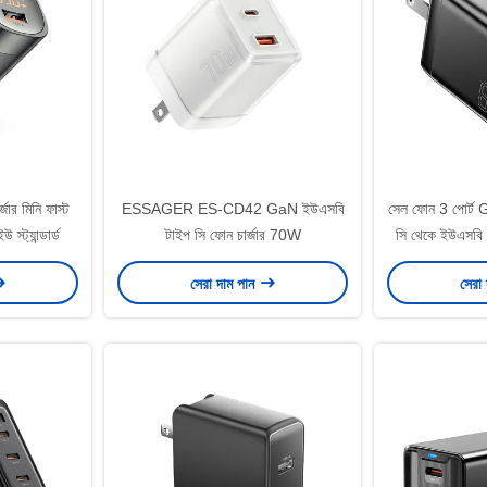
জার মিনি ফাস্ট
ESSAGER ES-CD42 GaN ইউএসবি
সেল ফোন 3 পোর্ট G
স্ট্যান্ডার্ড
টাইপ সি ফোন চার্জার 70W
সি থেকে ইউএস
G671A
সেরা দাম পান
সেরা