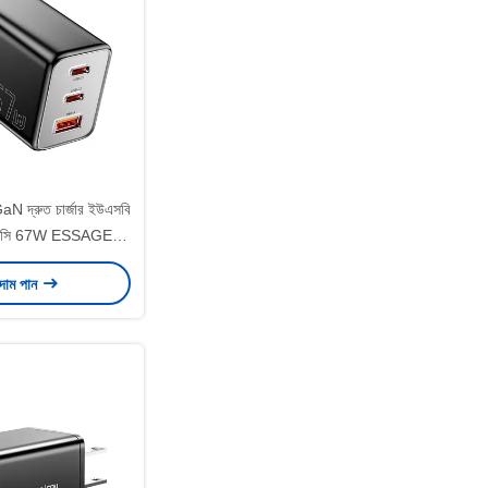
aN দ্রুত চার্জার ইউএসবি
বি সি 67W ESSAGER
2CU1 সিরিজ
 দাম পান