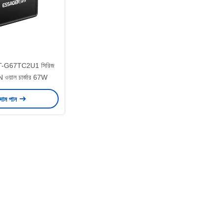
-G67TC2U1 সিরিজ
aN ওয়াল চার্জার 67W
 দাম পান