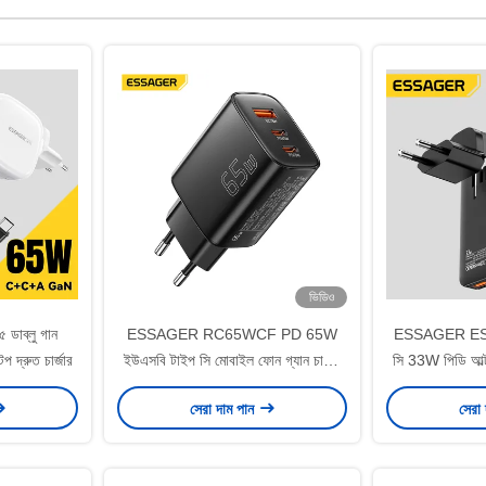
ভিডিও
ডাব্লু গান
ESSAGER RC65WCF PD 65W
ESSAGER ES-
 দ্রুত চার্জার
ইউএসবি টাইপ সি মোবাইল ফোন গ্যান চার্জার
সি 33W পিডি আল্ট্র
3 পোর্ট 2C 1A
ডুয়াল পোর্ট 
সেরা দাম পান
সেরা