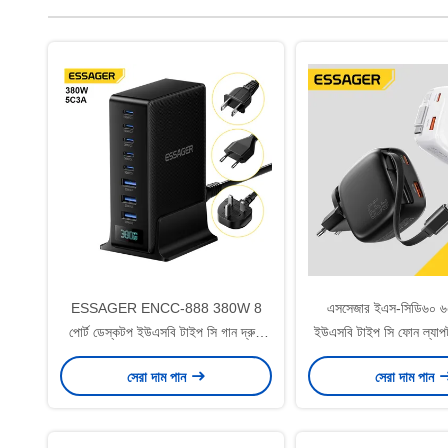
ESSAGER ENCC-888 380W 8
এসসেজার ইএস-সিডি৬০ ৬৫ 
পোর্ট ডেস্কটপ ইউএসবি টাইপ সি গান দ্রুত
ইউএসবি টাইপ সি ফোন ল্যাপটপ
চার্জার স্টেশন
সেরা দাম পান
সেরা দাম পান