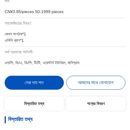
দাম:
CN¥3.85/pieces 50-1999 pieces
প্যাকেজিংয়ের বিবরণ:
কেবল সংগঠক*1
ওপিপি ব্যাগ*1
অর্থ প্রদানের শর্তাবলী:
এল/সি, ডি/এ, ডি/পি, টি/টি, ওয়েস্টার্ন ইউনিয়ন, মানিগ্রাম
সেরা দাম পান
আমাদের সাথে যোগাযোগ
বিস্তারিত তথ্য
পণ্যের বিবরণ
বিস্তারিত তথ্য