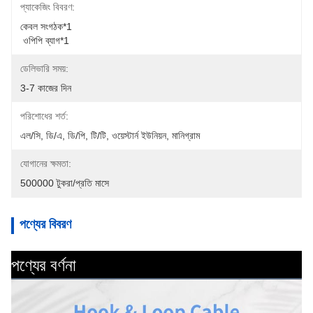
প্যাকেজিং বিবরণ:
কেবল সংগঠক*1
 ওপিপি ব্যাগ*1
ডেলিভারি সময়:
3-7 কাজের দিন
পরিশোধের শর্ত:
এল/সি, ডি/এ, ডি/পি, টি/টি, ওয়েস্টার্ন ইউনিয়ন, মানিগ্রাম
যোগানের ক্ষমতা:
500000 টুকরা/প্রতি মাসে
পণ্যের বিবরণ
পণ্যের বর্ণনা