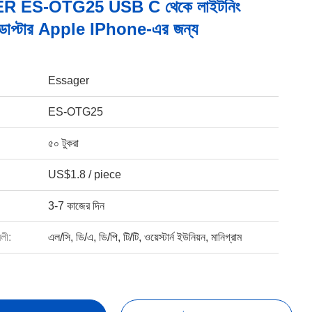
 ES-OTG25 USB C থেকে লাইটনিং
ডাপ্টার Apple IPhone-এর জন্য
Essager
ES-OTG25
৫০ টুকরা
US$1.8 / piece
3-7 কাজের দিন
বলী:
এল/সি, ডি/এ, ডি/পি, টি/টি, ওয়েস্টার্ন ইউনিয়ন, মানিগ্রাম