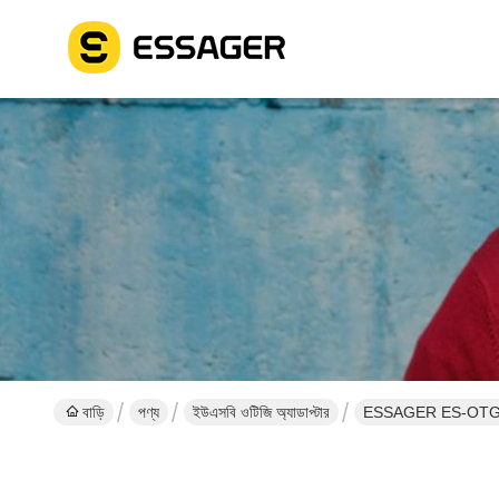
বাড়ি
পণ্য
ইউএসবি ওটিজি অ্যাডাপ্টার
ESSAGER ES-OTG25 U