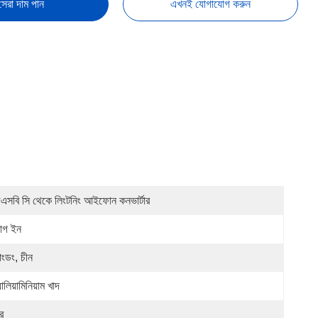
সেরা দাম পান
এখনই যোগাযোগ করুন
এসবি সি থেকে লিংটনিং আইফোন কনভার্টার
লাগ ইন
়াংডং, চীন
ালিয়ামিনিয়াম খাদ
র