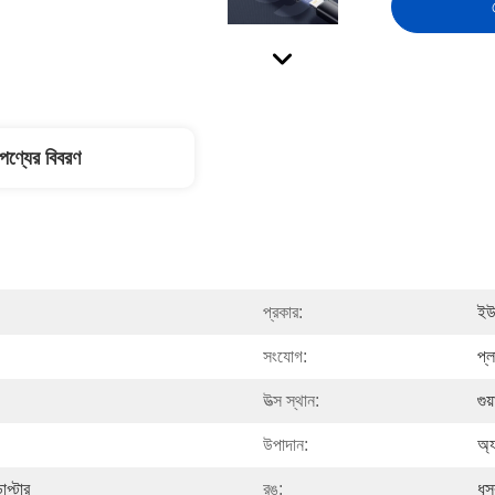
পণ্যের বিবরণ
প্রকার:
ইউ
সংযোগ:
প্
উত্স স্থান:
গুয
উপাদান:
অ্য
প্টার
রঙ:
ধূস