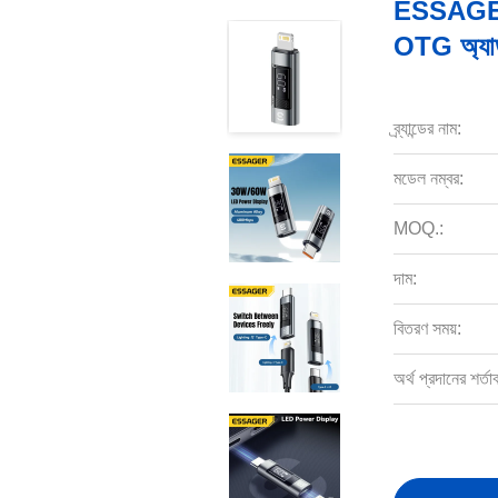
ESSAGER
OTG অ্যা
ব্র্যান্ডের নাম:
মডেল নম্বর:
MOQ.:
দাম:
বিতরণ সময়:
অর্থ প্রদানের শর্তা