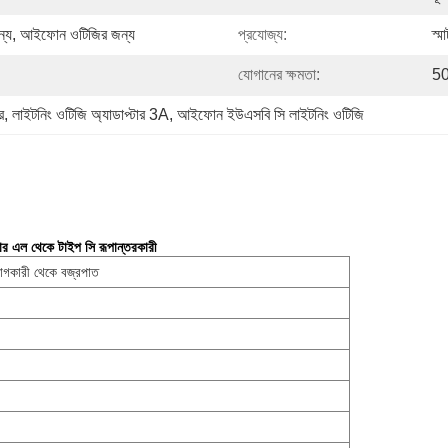
 জন্য, আইফোন ওটিজির জন্য
প্রযোজ্য:
স্ম
যোগানের ক্ষমতা:
50
র
, 
লাইটনিং ওটিজি অ্যাডাপ্টার 3A
, 
আইফোন ইউএসবি সি লাইটনিং ওটিজি
ল থেকে টাইপ সি রূপান্তরকারী
োগকারী থেকে বজ্রপাত