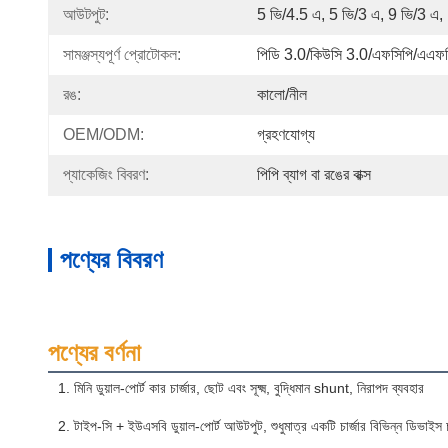
আউটপুট:
5 ভি/4.5 এ, 5 ভি/3 এ, 9 ভি/3 এ
সামঞ্জস্যপূর্ণ প্রোটোকল:
পিডি 3.0/কিউসি 3.0/এফসিপি/এএফ
রঙ:
কালো/নীল
OEM/ODM:
গ্রহণযোগ্য
প্যাকেজিং বিবরণ:
পিপি ব্যাগ বা রঙের বাক্স
পণ্যের বিবরণ
পণ্যের বর্ণনা
1. মিনি ডুয়াল-পোর্ট কার চার্জার, ছোট এবং সূক্ষ্ম, বুদ্ধিমান shunt, নিরাপদ ব্যবহার
2. টাইপ-সি + ইউএসবি ডুয়াল-পোর্ট আউটপুট, শুধুমাত্র একটি চার্জার বিভিন্ন ডিভাইস 