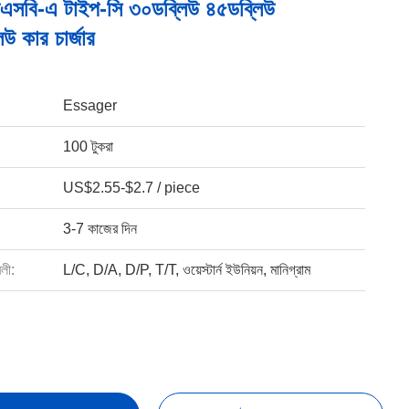
এসবি-এ টাইপ-সি ৩০ডব্লিউ ৪৫ডব্লিউ
উ কার চার্জার
Essager
100 টুকরা
US$2.55-$2.7 / piece
3-7 কাজের দিন
বলী:
L/C, D/A, D/P, T/T, ওয়েস্টার্ন ইউনিয়ন, মানিগ্রাম