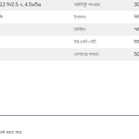
, 12 ভি/2.5 এ, 4.5v/5a
আউটপুট পাওয়ার:
30
সি
উপাদান:
পি
বৈশিষ্ট্য:
স্ম
ইউএসবি পোর্ট:
টা
যোগানের ক্ষমতা:
50
চার্জ করতে পারে