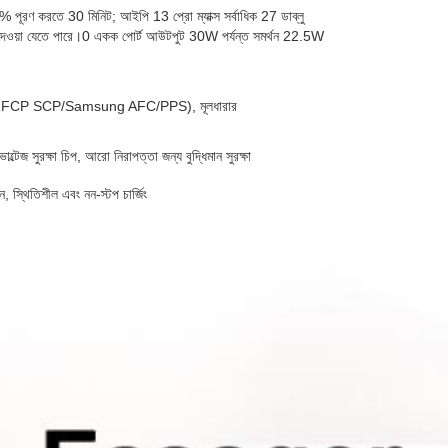
50% পূরণ করতে 30 মিনিট; আইপি 13 প্রো ম্যাক্স সর্বাধিক 27 ডাব্লু
্স) দেওয়া যেতে পারে।0 একক পোর্ট আউটপুট 30W পর্যন্ত সমর্থন 22.5W
/Huawei FCP SCP/Samsung AFC/PPS), মূলধারার
ল্টেজ সুরক্ষা চিপ, আরো নিরাপত্তা জন্য বুদ্ধিমান সুরক্ষা
 স্থিতিশীল এবং নন-স্টপ চার্জিং