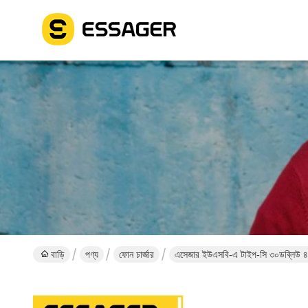
বাড়ি
পণ্য
ফোন চার্জার
এসেজার ইউএসবি-এ টাইপ-সি ৩০ডব্লিউ ৪৫ড