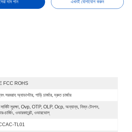
সেরা দাম পান
এখনই যোগাযোগ করুন
E FCC ROHS
্যুৎ সরবরাহ অ্যাডাপ্টার, গাড়ি চার্জার, দ্রুত চার্জার
্ট সার্কিট সুরক্ষা, Ovp, OTP, OLP, Ocp, অন্যান্য, নিম্ন টেনশন, 
র-চার্জিং, ওভারকারেন্ট, ওভারভোল্
CCAC-TL01