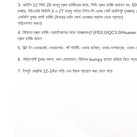
3. আইপি 12 পিডি 20 ডাব্লু দ্রুত চার্জিংয়ের জন্য, পিডি দ্রুত চার্জিং ক্যাবল সহ, 
চার্জার, ইউএসবি কিউসি 3 এ 27 ডাব্লু পর্যন্ত টাইপ-সি একক পোর্ট আউটপুট (ম্যাক
এসসিপি সুপার ফাস্ট চার্জিং (উপরের ডাটা সোর্স এসেজার ল্যাবস থেকে প্রাপ্ত)
পরিবেশগত কারণ)
4. বিভিন্ন দ্রুত চার্জিং প্রোটোকলের সাথে সামঞ্জস্যপূর্ণ (PD3.0/QC3.0
দ্রুত চার্জিং মডেল
5. বিল্ট ইন ওভারচার্জ, ওভারলোড, শর্ট সার্কিট, ওভার বর্তমান, ওভার তাপমাত্রা, ওভার ভো
6. শক্তিশালী টুকরা নকশা, ভাল যোগাযোগ, বিভিন্ন bumpy রাস্তা মানিয়ে নিতে পারেন,
7. ইনপুট ভোল্টেজ 12-24V গাড়ি এবং ট্রাক প্রয়োগ করা যেতে পারে