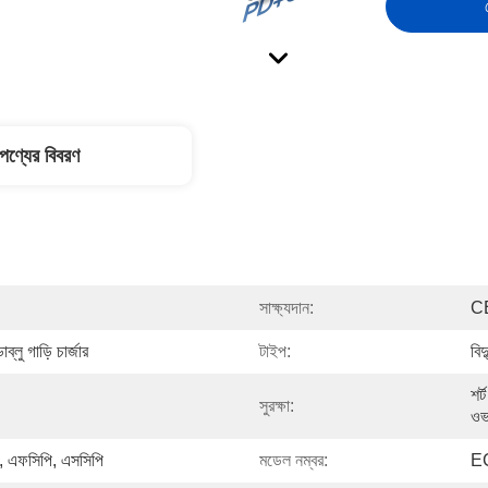
পণ্যের বিবরণ
সাক্ষ্যদান:
C
ু গাড়ি চার্জার
টাইপ:
বিদ
শর
সুরক্ষা:
ওভা
, এফসিপি, এসসিপি
মডেল নম্বর:
E