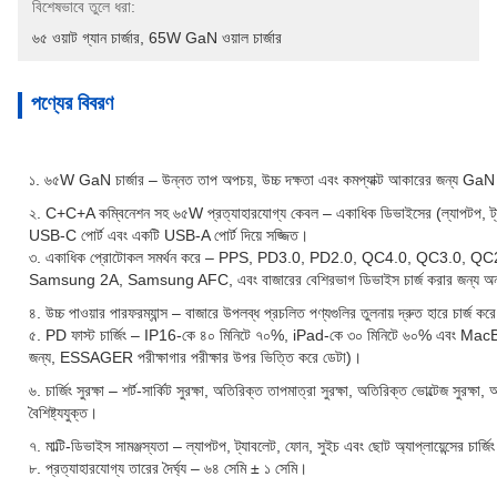
বিশেষভাবে তুলে ধরা:
৬৫ ওয়াট গ্যান চার্জার
, 
65W GaN ওয়াল চার্জার
পণ্যের বিবরণ
১. ৬৫W GaN চার্জার – উন্নত তাপ অপচয়, উচ্চ দক্ষতা এবং কমপ্যাক্ট আকারের জন্য GaN 
২. C+C+A কম্বিনেশন সহ ৬৫W প্রত্যাহারযোগ্য কেবল – একাধিক ডিভাইসের (ল্যাপটপ, ট্যাব
USB-C পোর্ট এবং একটি USB-A পোর্ট দিয়ে সজ্জিত।
৩. একাধিক প্রোটোকল সমর্থন করে – PPS, PD3.0, PD2.0, QC4.0, QC3.0, Q
Samsung 2A, Samsung AFC, এবং বাজারের বেশিরভাগ ডিভাইস চার্জ করার জন্য অন্যান্য 
৪. উচ্চ পাওয়ার পারফরম্যান্স – বাজারে উপলব্ধ প্রচলিত পণ্যগুলির তুলনায় দ্রুত হারে চার্জ কর
৫. PD ফাস্ট চার্জিং – IP16-কে ৪০ মিনিটে ৭০%, iPad-কে ৩০ মিনিটে ৬০% এবং MacBook-ক
জন্য, ESSAGER পরীক্ষাগার পরীক্ষার উপর ভিত্তি করে ডেটা)।
৬. চার্জিং সুরক্ষা – শর্ট-সার্কিট সুরক্ষা, অতিরিক্ত তাপমাত্রা সুরক্ষা, অতিরিক্ত ভোল্টেজ সুরক্ষা, অত
বৈশিষ্ট্যযুক্ত।
৭. মাল্টি-ডিভাইস সামঞ্জস্যতা – ল্যাপটপ, ট্যাবলেট, ফোন, সুইচ এবং ছোট অ্যাপ্লায়েন্সের চার্জি
৮. প্রত্যাহারযোগ্য তারের দৈর্ঘ্য – ৬৪ সেমি ± ১ সেমি।