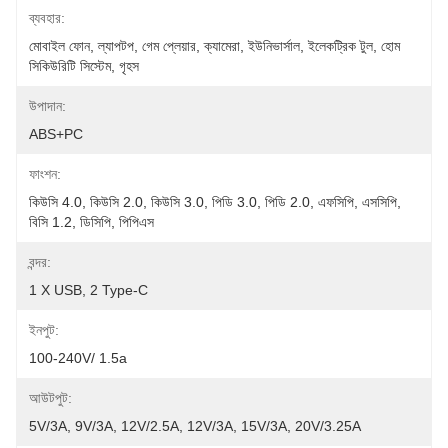
ব্যবহার:
মোবাইল ফোন, ল্যাপটপ, গেম প্লেয়ার, ক্যামেরা, ইউনিভার্সাল, ইলেকট্রিক টুল, হোম 
সিকিউরিটি সিস্টেম, গৃহস
উপাদান:
ABS+PC
ফাংশন:
কিউসি 4.0, কিউসি 2.0, কিউসি 3.0, পিডি 3.0, পিডি 2.0, এফসিপি, এসসিপি, 
বিসি 1.2, ডিসিপি, পিপিএস
বন্দর:
1 X USB, 2 Type-C
ইনপুট:
100-240V/ 1.5a
আউটপুট:
5V/3A, 9V/3A, 12V/2.5A, 12V/3A, 15V/3A, 20V/3.25A