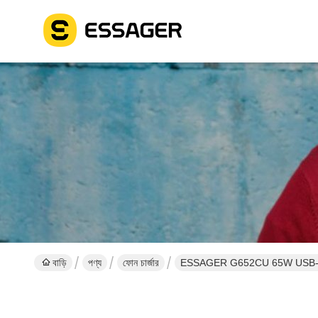
বাড়ি
পণ্য
ফোন চার্জার
ESSAGER G652CU 65W USB-C GaN চ