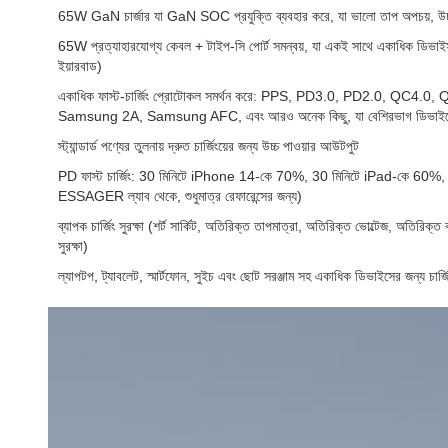
65W GaN চার্জার যা GaN SOC প্রযুক্তি ব্যবহার করে, যা ভালো তাপ অপচয়, উচ্
65W প্রত্যাহারযোগ্য কেবল + টাইপ-সি পোর্ট সমন্বয়, যা একই সাথে একাধিক ডিভাইস সম
ইয়ারবাড)
একাধিক ফাস্ট-চার্জিং প্রোটোকল সমর্থন করে: PPS, PD3.0, PD2.0, QC
Samsung 2A, Samsung AFC, এবং আরও অনেক কিছু, যা বেশিরভাগ ডিভাইসের সা
স্ট্যান্ডার্ড পণ্যের তুলনায় দ্রুত চার্জিংয়ের জন্য উচ্চ পাওয়ার আউটপুট
PD ফাস্ট চার্জিং: 30 মিনিটে iPhone 14-কে 70%, 30 মিনিটে iPad-কে 60%,
ESSAGER ল্যাব থেকে, শুধুমাত্র রেফারেন্সের জন্য)
ব্যাপক চার্জিং সুরক্ষা (শর্ট সার্কিট, অতিরিক্ত তাপমাত্রা, অতিরিক্ত ভোল্টেজ, অতিরিক্ত 
সুরক্ষা)
ল্যাপটপ, ট্যাবলেট, স্মার্টফোন, সুইচ এবং ছোট সরঞ্জাম সহ একাধিক ডিভাইসের জন্য চার্জি