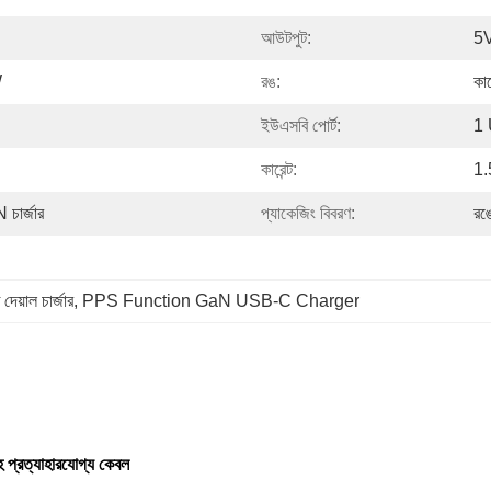
আউটপুট:
5V
W
রঙ:
কা
ইউএসবি পোর্ট:
1
কারেন্ট:
1.5
চার্জার
প্যাকেজিং বিবরণ:
রঙে
দেয়াল চার্জার
, 
PPS Function GaN USB-C Charger
্যাহারযোগ্য কেবল