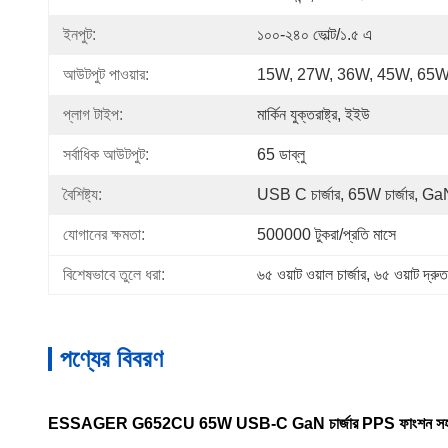
ইনপুট:
১০০-২৪০ ভোল্ট/১.৫ এ
আউটপুট পাওয়ার:
15W, 27W, 36W, 45W, 65
প্লাগ টাইপ:
মার্কিন যুক্তরাষ্ট্র, ইইউ
সর্বাধিক আউটপুট:
65 ডাব্লু
বৈশিষ্ট্য:
USB C চার্জার, 65W চার্জার, GaN 
যোগানের ক্ষমতা:
500000 টুকরা/প্রতি মাসে
বিশেষভাবে তুলে ধরা:
৬৫ ওয়াট ওয়াল চার্জার
, 
৬৫ ওয়াট দ্রুত 
পণ্যের বিবরণ
ESSAGER G652CU 65W USB-C GaN চার্জার PPS ফাংশন সহ প্রত