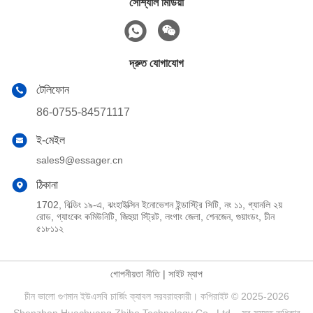
সোশ্যাল মিডিয়া
দ্রুত যোগাযোগ
টেলিফোন
86-0755-84571117
ই-মেইল
sales9@essager.cn
ঠিকানা
1702, বিল্ডিং ১৯-এ, ঝংহাইক্সিন ইনোভেশন ইন্ডাস্ট্রি সিটি, নং ১১, গ্যানলি ২য়
রোড, গ্যাংকেং কমিউনিটি, জিহুয়া স্ট্রিট, লংগাং জেলা, শেনজেন, গুয়াংডং, চীন
৫১৮১১২
গোপনীয়তা নীতি
|
সাইট ম্যাপ
চীন ভালো গুণমান ইউএসবি চার্জিং ক্যাবল সরবরাহকারী। কপিরাইট © 2025-2026