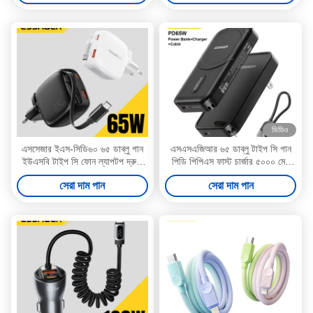
ভিডিও
এসসেজার ইএস-সিডি৬০ ৬৫ ডাব্লু গান
এসএসএজিআর ৬৫ ডাব্লু টাইপ সি গান
ইউএসবি টাইপ সি ফোন ল্যাপটপ দ্রুত
পিডি পিপিএস ফাস্ট চার্জার ৫০০০ মেহ
চার্জার
ওয়্যারলেস পাওয়ার ব্যাংক এবং ২০ ডাব্লু
সেরা দাম পান
সেরা দাম পান
ইউএসবি সি ক্যাবল সহ