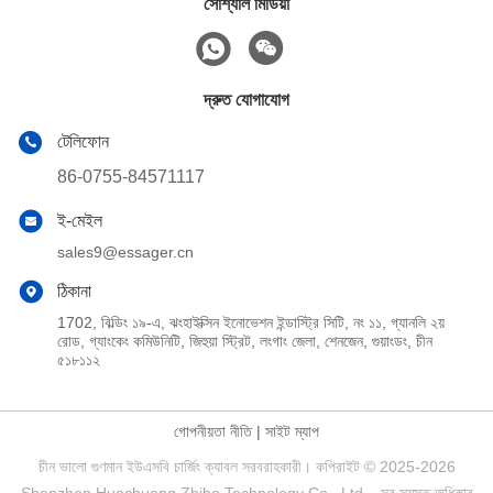
সোশ্যাল মিডিয়া
দ্রুত যোগাযোগ
টেলিফোন
86-0755-84571117
ই-মেইল
sales9@essager.cn
ঠিকানা
1702, বিল্ডিং ১৯-এ, ঝংহাইক্সিন ইনোভেশন ইন্ডাস্ট্রি সিটি, নং ১১, গ্যানলি ২য়
রোড, গ্যাংকেং কমিউনিটি, জিহুয়া স্ট্রিট, লংগাং জেলা, শেনজেন, গুয়াংডং, চীন
৫১৮১১২
গোপনীয়তা নীতি
|
সাইট ম্যাপ
চীন ভালো গুণমান ইউএসবি চার্জিং ক্যাবল সরবরাহকারী। কপিরাইট © 2025-2026