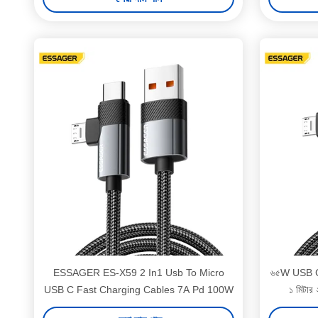
ESSAGER ES-X59 2 In1 Usb To Micro
৬৫W USB C থে
USB C Fast Charging Cables 7A Pd 100W
১ মিটার 