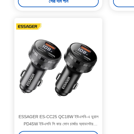
সেরা দাম পান
ESSAGER ES-CC25 QC18W ইউএসবি-এ ডুয়াল
PD45W ইউএসবি সি কার ফোন চার্জার অ্যাডাপ্টার
ডিজিটাল ডিসপ্লে সহ