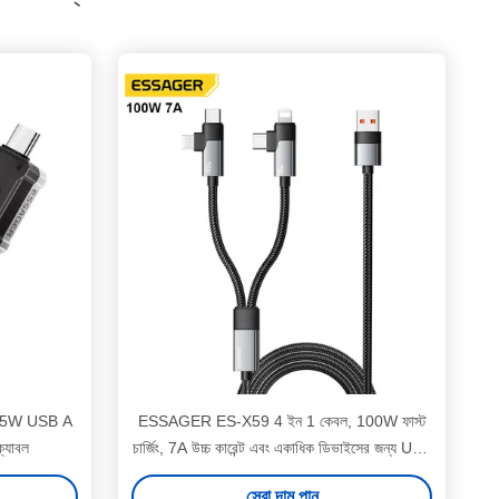
65W USB A
ESSAGER ES-X59 4 ইন 1 কেবল, 100W ফাস্ট
্যাবল
চার্জিং, 7A উচ্চ কারেন্ট এবং একাধিক ডিভাইসের জন্য USB
2.0 480Mbps ডেটা ট্রান্সফার
সেরা দাম পান