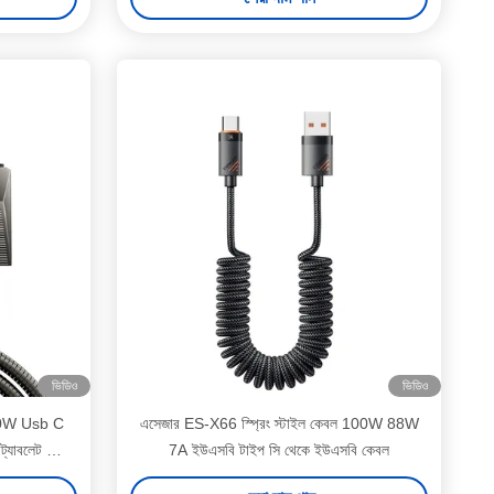
ভিডিও
ভিডিও
0W Usb C
এসেজার ES-X66 স্প্রিং স্টাইল কেবল 100W 88W
প ট্যাবলেট ফোন
7A ইউএসবি টাইপ সি থেকে ইউএসবি কেবল