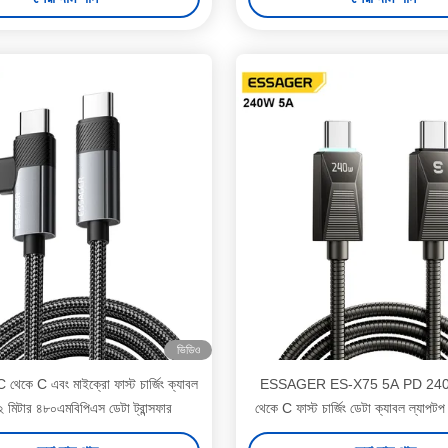
ভিডিও
কে C এবং মাইক্রো ফাস্ট চার্জিং ক্যাবল
ESSAGER ES-X75 5A PD 24
২ মিটার ৪৮০এমবিপিএস ডেটা ট্রান্সফার
থেকে C ফাস্ট চার্জিং ডেটা ক্যাবল ল্যাপট
এর জন্য