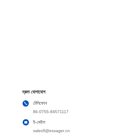
দ্রুত যোগাযোগ
টেলিফোন
86-0755-84571117
ই-মেইল
sales9@essager.cn