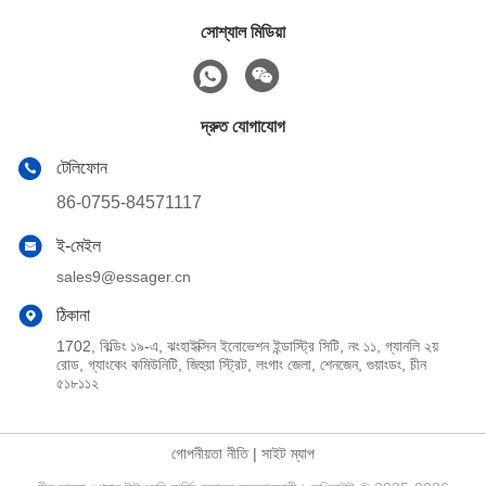
সোশ্যাল মিডিয়া
দ্রুত যোগাযোগ
টেলিফোন
86-0755-84571117
ই-মেইল
sales9@essager.cn
ঠিকানা
1702, বিল্ডিং ১৯-এ, ঝংহাইক্সিন ইনোভেশন ইন্ডাস্ট্রি সিটি, নং ১১, গ্যানলি ২য়
রোড, গ্যাংকেং কমিউনিটি, জিহুয়া স্ট্রিট, লংগাং জেলা, শেনজেন, গুয়াংডং, চীন
৫১৮১১২
গোপনীয়তা নীতি
|
সাইট ম্যাপ