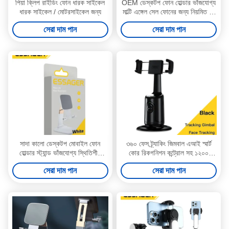
পিয়া ক্লিপ রাইডিং ফোন ধারক সাইকেল
OEM ডেস্কটপ ফোন হোল্ডার ভাঁজযোগ্য
ধারক সাইকেল / মোটরসাইকেল জন্য
মাল্টি এঙ্গেল সেল ফোনের জন্য নিয়মিত নন
স্লিপ
সেরা দাম পান
সেরা দাম পান
সাদা কালো ডেস্কটপ মোবাইল ফোন
৩৬০ ফেস ট্র্যাকিং জিমবাল এআই স্মার্ট
হোল্ডার স্ট্যান্ড ভাঁজযোগ্য স্থিতিশীল
কোর রিকগনিশন কন্ট্রোল সহ ১২০০
ননস্লিপ
এমএএইচ ব্যাটারি গাড়ি ফোন হোল্ডার
সেরা দাম পান
সেরা দাম পান