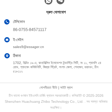
দ্রুত যোগাযোগ
টেলিফোন
86-0755-84571117
ই-মেইল
sales9@essager.cn
ঠিকানা
1702, বিল্ডিং ১৯-এ, ঝংহাইক্সিন ইনোভেশন ইন্ডাস্ট্রি সিটি, নং ১১, গ্যানলি ২য়
রোড, গ্যাংকেং কমিউনিটি, জিহুয়া স্ট্রিট, লংগাং জেলা, শেনজেন, গুয়াংডং, চীন
৫১৮১১২
গোপনীয়তা নীতি
|
সাইট ম্যাপ
চীন ভালো গুণমান ইউএসবি চার্জিং ক্যাবল সরবরাহকারী। কপিরাইট © 2025-2026
Shenzhen Huachuang Zhibo Technology Co., Ltd. . সব সমস্ত অধিকার
সংরক্ষিত।