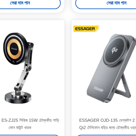
সেরা দাম পান
সেরা দাম পান
-ZJ25 সিরিজ 15W চৌম্বকীয় গাড়ি
ESSAGER OJD-135 ডেস্কটপ 2 
ফোন মাউন্ট ধারক
Qi2 টেলিফোন ঘড়ির জন্য চৌম্বকীয় ওয়্যা