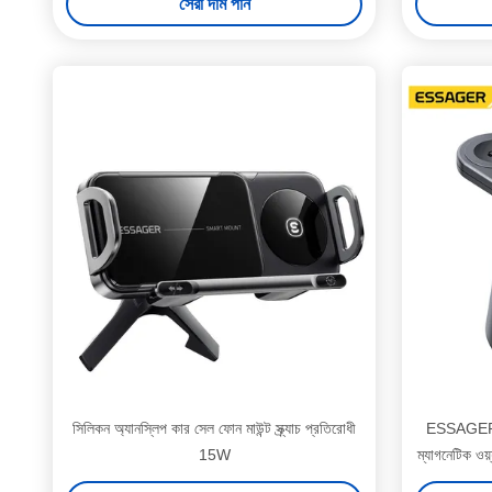
সেরা দাম পান
সিলিকন অ্যানস্লিপ কার সেল ফোন মাউন্ট স্ক্র্যাচ প্রতিরোধী
ESSAGER 
15W
ম্যাগনেটিক ওয়্
এব