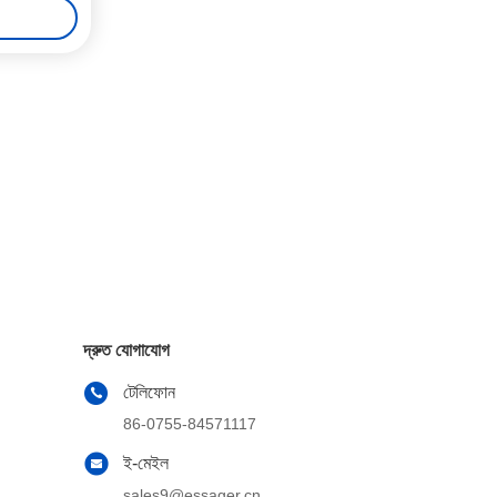
দ্রুত যোগাযোগ
টেলিফোন
86-0755-84571117
ই-মেইল
sales9@essager.cn