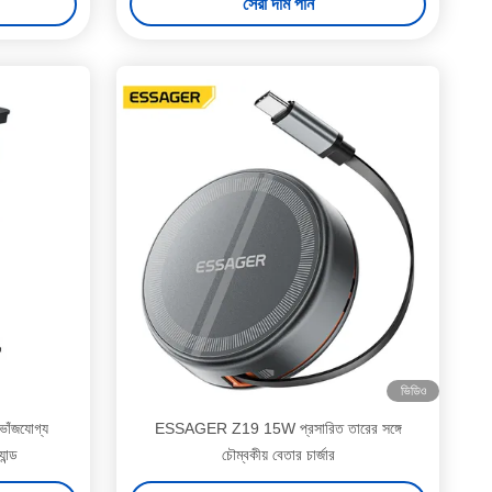
সেরা দাম পান
ভিডিও
ঁজযোগ্য
ESSAGER Z19 15W প্রসারিত তারের সঙ্গে
ান্ড
চৌম্বকীয় বেতার চার্জার