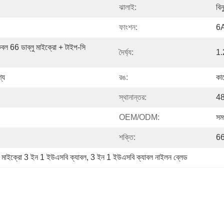
ঝালাই:
বিন
ফাংশন:
6A 
 66 ডাব্লু মাইক্রো + টাইপ-সি 
দৈর্ঘ্য:
1.
্য
রঙ:
কা
স্থানান্তর:
4
OEM/ODM:
সম
শক্তি:
6
 
মাইক্রো 3 ইন 1 ইউএসবি ক্যাবল
, 
3 ইন 1 ইউএসবি ক্যাবল নাইলন ব্লেড