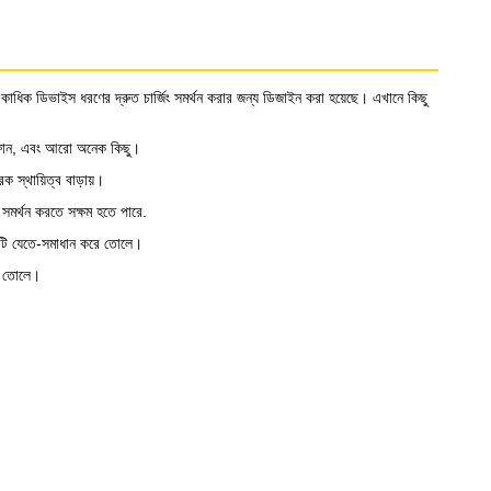
া একাধিক ডিভাইস ধরণের দ্রুত চার্জিং সমর্থন করার জন্য ডিজাইন করা হয়েছে। এখানে কিছু
়ারফোন, এবং আরো অনেক কিছু।
ক স্থায়িত্ব বাড়ায়।
ি সমর্থন করতে সক্ষম হতে পারে.
 একটি যেতে-সমাধান করে তোলে।
রে তোলে।