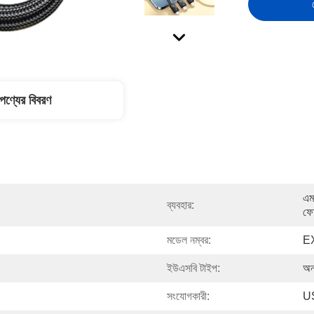
পণ্যের বিবরণ
এমপ
ব্যবহার:
ফোন
মডেল নম্বর:
E
ইউএসবি টাইপ:
অন
সংযোগকারী:
US