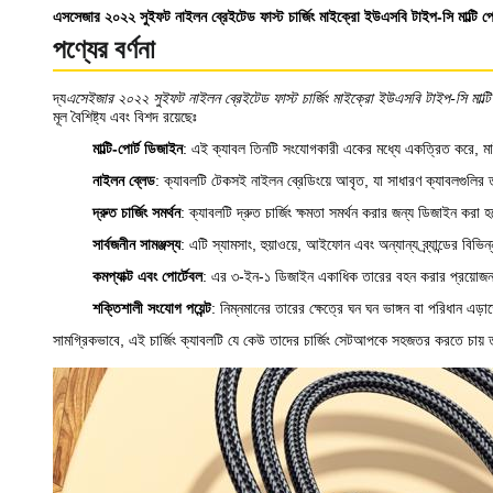
এসসেজার ২০২২ সুইফট নাইলন ব্রেইটেড ফাস্ট চার্জিং মাইক্রো ইউএসবি টাইপ-সি মাল্টি পো
পণ্যের বর্ণনা
দ্য
এসেইজার ২০২২ সুইফট নাইলন ব্রেইটেড ফাস্ট চার্জিং মাইক্রো ইউএসবি টাইপ-সি মাল্টি
মূল বৈশিষ্ট্য এবং বিশদ রয়েছেঃ
মাল্টি-পোর্ট ডিজাইন
: এই ক্যাবল তিনটি সংযোগকারী একের মধ্যে একত্রিত করে, মাই
নাইলন ব্লেড
: ক্যাবলটি টেকসই নাইলন ব্রেডিংয়ে আবৃত, যা সাধারণ ক্যাবলগুলির তুল
দ্রুত চার্জিং সমর্থন
: ক্যাবলটি দ্রুত চার্জিং ক্ষমতা সমর্থন করার জন্য ডিজাইন করা 
সার্বজনীন সামঞ্জস্য
: এটি স্যামসাং, হুয়াওয়ে, আইফোন এবং অন্যান্য ব্র্যান্ডের 
কমপ্যাক্ট এবং পোর্টেবল
: এর ৩-ইন-১ ডিজাইন একাধিক তারের বহন করার প্রয়োজন 
শক্তিশালী সংযোগ পয়েন্ট
: নিম্নমানের তারের ক্ষেত্রে ঘন ঘন ভাঙ্গন বা পরিধান এড
সামগ্রিকভাবে, এই চার্জিং ক্যাবলটি যে কেউ তাদের চার্জিং সেটআপকে সহজতর করতে চায় তা