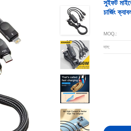
সুইফট মাইক্
চার্জিং ক্য
MOQ.:
দাম: