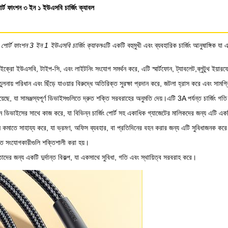
র্ট ফাংশন ৩ ইন ১ ইউএসবি চার্জিং ক্যাবল
 পোর্ট ফাংশন 3 ইন 1 ইউএসবি চার্জিং ক্যাবল
এটি একটি বহুমুখী এবং ব্যবহারিক চার্জিং আনুষাঙ্গিক য
ক্রো ইউএসবি, টাইপ-সি, এবং লাইটনিং সংযোগ সমর্থন করে, এটি স্মার্টফোন, ট্যাবলেট,ব্লুটুথ ইয
নায় পরিধান এবং ছিঁড়ে যাওয়ার বিরুদ্ধে অতিরিক্ত সুরক্ষা প্রদান করে, জটলা হ্রাস করে এবং সামগ্রি
হয়েছে, যা সামঞ্জস্যপূর্ণ ডিভাইসগুলিতে দ্রুত শক্তি সরবরাহের অনুমতি দেয়।এটি 3A পর্যন্ত চার্জিং গত
বিভিন্ন ডিভাইসের সাথে কাজ করে, যা বিভিন্ন চার্জিং পোর্ট সহ একাধিক গ্যাজেটের মালিকদের জন্য এটি
কমাতে সাহায্য করে, যা ভ্রমণ, অফিস ব্যবহার, বা প্রতিদিনের বহন করার জন্য এটি সুবিধাজনক ক
়াতে সংযোগকারীগুলি শক্তিশালী করা হয়।
দের জন্য একটি দুর্দান্ত বিকল্প, যা একসাথে সুবিধা, গতি এবং স্থায়িত্ব সরবরাহ করে।