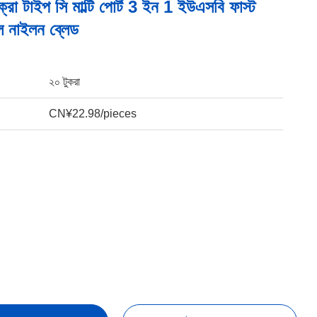
রো টাইপ সি মাল্টি পোর্ট 3 ইন 1 ইউএসবি ফাস্ট
াবল নাইলন ব্লেড
২০ টুকরা
CN¥22.98/pieces