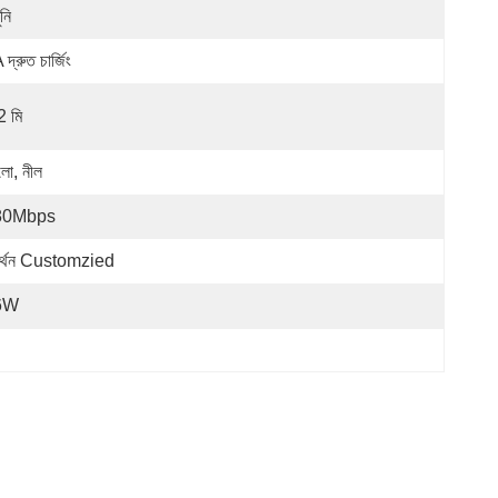
ুনি
দ্রুত চার্জিং
2 মি
লো, নীল
80Mbps
র্থন Customzied
6W