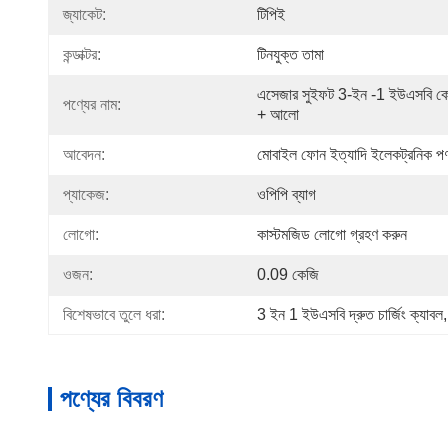
জ্যাকেট:
টিপিই
কন্ডাক্টর:
টিনযুক্ত তামা
এসেজার সুইফট 3-ইন -1 ইউএসবি কেবল
পণ্যের নাম:
+ আলো
আবেদন:
মোবাইল ফোন ইত্যাদি ইলেকট্রনিক পণ
প্যাকেজ:
ওপিপি ব্যাগ
লোগো:
কাস্টমজিড লোগো গ্রহণ করুন
ওজন:
0.09 কেজি
বিশেষভাবে তুলে ধরা:
3 ইন 1 ইউএসবি দ্রুত চার্জিং ক্যাবল
,
পণ্যের বিবরণ