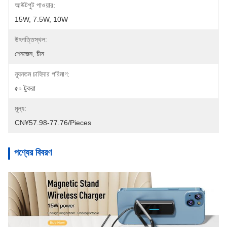
আউটপুট পাওয়ার:
15W, 7.5W, 10W
উৎপত্তিস্থল:
শেনজেন, চীন
ন্যূনতম চাহিদার পরিমাণ:
৫০ টুকরা
মূল্য:
CN¥57.98-77.76/pieces
পণ্যের বিবরণ