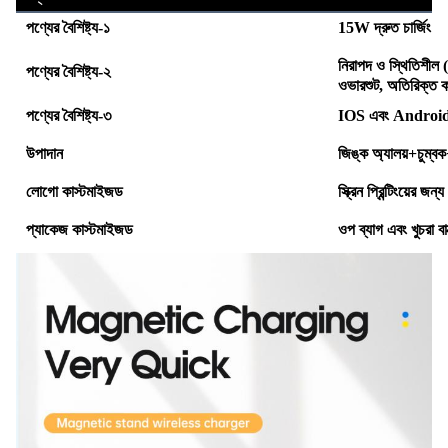
পণ্যের বৈশিষ্ট্য-১
15W দ্রুত চার্জিং
নিরাপদ ও স্থিতিশীল (অ
পণ্যের বৈশিষ্ট্য-২
ওভারশুট, অতিরিক্ত কারে
পণ্যের বৈশিষ্ট্য-৩
IOS এবং Android ডিভ
উপাদান
জিঙ্ক অ্যালয়+চুম্
লোগো কাস্টমাইজড
স্ক্রিন প্রিন্টিংয়ের জ
প্যাকেজ কাস্টমাইজড
ওপ ব্যাগ এবং খুচরা ব