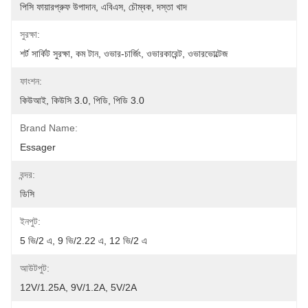
পিসি ফায়ারপ্রুফ উপাদান, এবিএস, চৌম্বক, দস্তা খাদ
সুরক্ষা:
শর্ট সার্কিট সুরক্ষা, কম টান, ওভার-চার্জিং, ওভারকারেন্ট, ওভারভোল্টেজ
ফাংশন:
কিউআই, কিউসি 3.0, পিডি, পিডি 3.0
Brand Name:
Essager
বন্দর:
ডিসি
ইনপুট:
5 ভি/2 এ, 9 ভি/2.22 এ, 12 ভি/2 এ
আউটপুট:
12V/1.25A, 9V/1.2A, 5V/2A