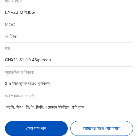
মডেল নম্বর:
EYPZJ-MYB0G
MOQ.:
৫০ টুকরা
দাম:
CN¥11.31-19.43/pieces
প্যাকেজিংয়ের বিবরণ:
3.5 মিমি জ্যাক অডিও ক্যাবল*১
অর্থ প্রদানের শর্তাবলী:
এল/সি, ডি/এ, ডি/পি, টি/টি, ওয়েস্টার্ন ইউনিয়ন, মানিগ্রাম
সেরা দাম পান
আমাদের সাথে যোগাযোগ