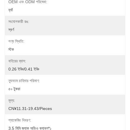
OEM এবং ODM পরিষেবা:
হ্যাঁ
সংযোগকারী রঙ:
স্বর্ণ
পণ্য স্থিতি:
স্টক
বাইরের ব্যাস:
0.26 ইঞ্চি/0.41 ইঞ্চি
ন্যূনতম চাহিদার পরিমাণ:
৫০ টুকরা
মূল্য:
CN¥11.31-19.43/pieces
প্যাকেজিং বিবরণ:
3.5 মিমি জ্যাক অডিও ক্যাবল*১