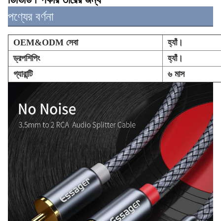
পণ্যের বর্ণনা
OEM&ODM সেবা
হ্যাঁ।
ড্রপশিপিং
হ্যাঁ।
গ্যারান্টি
৬ মাস