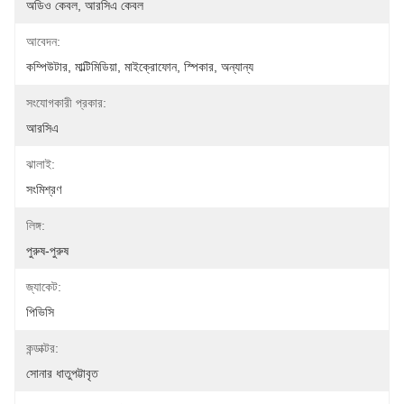
অডিও কেবল, আরসিএ কেবল
আবেদন:
কম্পিউটার, মাল্টিমিডিয়া, মাইক্রোফোন, স্পিকার, অন্যান্য
সংযোগকারী প্রকার:
আরসিএ
ঝালাই:
সংমিশ্রণ
লিঙ্গ:
পুরুষ-পুরুষ
জ্যাকেট:
পিভিসি
কন্ডাক্টর:
সোনার ধাতুপট্টাবৃত