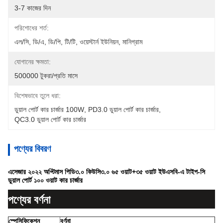
3-7 কাজের দিন
পরিশোধের শর্ত:
এল/সি, ডি/এ, ডি/পি, টি/টি, ওয়েস্টার্ন ইউনিয়ন, মানিগ্রাম
যোগানের ক্ষমতা:
500000 টুকরা/প্রতি মাসে
বিশেষভাবে তুলে ধরা:
ডুয়াল পোর্ট কার চার্জার 100W
, 
PD3.0 ডুয়াল পোর্ট কার চার্জার
, 
QC3.0 ডুয়াল পোর্ট কার চার্জার
পণ্যের বিবরণ
এসেজার ২০২২ অপ্টিমাস পিডি৩.০ কিউসি৩.০ ৬৫ ওয়াট+৩৫ ওয়াট ইউএসবি-এ টাইপ-সি
ডুয়াল পোর্ট ১০০ ওয়াট কার চার্জার
পণ্যের বর্ণনা
স্পেসিফিকেশন
বর্ণনা