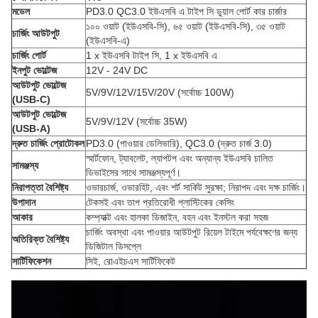
মডেল
PD3.0 QC3.0 ইউএসবি এ টাইপ সি ডুয়াল পোর্ট কার চার্জার
১০০ ওয়াট (ইউএসবি-সি), ৬৫ ওয়াট (ইউএসবি-সি), ৩৫ ওয়াট
চার্জিং আউটপুট
(ইউএসবি-এ)
চার্জিং পোর্ট
1 x ইউএসবি টাইপ সি, 1 x ইউএসবি এ
ইনপুট ভোল্টেজ
12V - 24V DC
আউটপুট ভোল্টেজ
5V/9V/12V/15V/20V (সর্বোচ্চ 100W)
(USB-C)
আউটপুট ভোল্টেজ
5V/9V/12V (সর্বোচ্চ 35W)
(USB-A)
দ্রুত চার্জিং প্রোটোকল
PD3.0 (পাওয়ার ডেলিভারি), QC3.0 (দ্রুত চার্জ 3.0)
স্মার্টফোন, ট্যাবলেট, ল্যাপটপ এবং অন্যান্য ইউএসবি চালিত
সামঞ্জস্য
ডিভাইসের সাথে সামঞ্জস্যপূর্ণ।
নিরাপত্তা বৈশিষ্ট্য
ওভারচার্জ, ওভারহিট, এবং শর্ট সার্কিট সুরক্ষা; নিরাপদ এবং দক্ষ চার্জিং।
উপাদান
টেকসই এবং তাপ প্রতিরোধী প্লাস্টিকের কেসিং
আকার
কম্প্যাক্ট এবং হালকা ডিজাইন, বহন এবং ইনস্টল করা সহজ
চার্জিং অবস্থা এবং পাওয়ার আউটপুট রিয়েল টাইমে পর্যবেক্ষণের জন্য
অতিরিক্ত বৈশিষ্ট্য
ডিজিটাল ডিসপ্লে
সার্টিফিকেশন
সিই, রোএইচএস সার্টিফিকেট