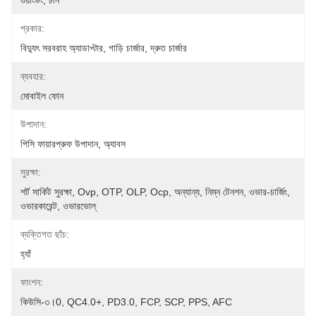
গুয়াংডং, চীন
প্রকার:
বিদ্যুৎ সরবরাহ অ্যাডাপ্টার, গাড়ি চার্জার, দ্রুত চার্জার
ব্যবহার:
মোবাইল ফোন
উপাদান:
পিসি ফায়ারপ্রুফ উপাদান, অ্যাবস
সুরক্ষা:
শর্ট সার্কিট সুরক্ষা, Ovp, OTP, OLP, Ocp, অন্যান্য, নিম্ন টেনশন, ওভার-চার্জিং, 
ওভারকারেন্ট, ওভারভোল্
ব্যক্তিগত ছাঁচ:
হ্যাঁ
ফাংশন:
কিউসি-৩।0, QC4.0+, PD3.0, FCP, SCP, PPS, AFC