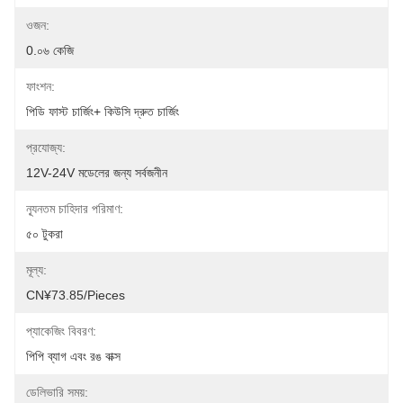
ওজন:
0.০৬ কেজি
ফাংশন:
পিডি ফাস্ট চার্জিং+ কিউসি দ্রুত চার্জিং
প্রযোজ্য:
12V-24V মডেলের জন্য সর্বজনীন
ন্যূনতম চাহিদার পরিমাণ:
৫০ টুকরা
মূল্য:
CN¥73.85/pieces
প্যাকেজিং বিবরণ:
পিপি ব্যাগ এবং রঙ বাক্স
ডেলিভারি সময়: