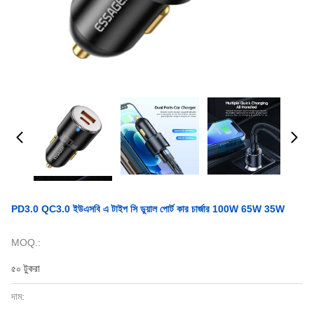
PD3.0 QC3.0 ইউএসবি এ টাইপ সি ডুয়াল পোর্ট কার চার্জার 100W 65W 35W
MOQ.:
৫০ টুকরা
দাম: