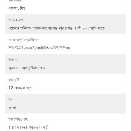
উত্স স্থান:
গুয়াংডং, চীন
পণ্যের নাম:
এসেজার অপ্টিমাস প্রাইম হাই পাওয়ার কার চার্জার এ+সি ১০০ ওয়াট কালো
সামঞ্জস্যপূর্ণ প্রোটোকল:
পিডি/কিউসি/এএফসি/এসসিপি/এফসিপি/পিপিএস
উপাদান:
অ্যাবস + অ্যালুমিনিয়াম খাদ
ওয়ারেন্টি:
12 মাস/এক বছর
রঙ:
কালো
ইউএসবি পোর্ট:
1 টাইপ-সি+1 ইউএসবি পোর্ট