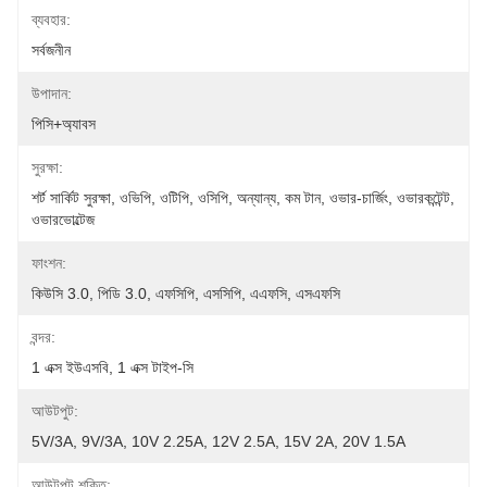
ব্যবহার:
সর্বজনীন
উপাদান:
পিসি+অ্যাবস
সুরক্ষা:
শর্ট সার্কিট সুরক্ষা, ওভিপি, ওটিপি, ওসিপি, অন্যান্য, কম টান, ওভার-চার্জিং, ওভারকন্টেন্ট, 
ওভারভোল্টেজ
ফাংশন:
কিউসি 3.0, পিডি 3.0, এফসিপি, এসসিপি, এএফসি, এসএফসি
বন্দর:
1 এক্স ইউএসবি, 1 এক্স টাইপ-সি
আউটপুট:
5V/3A, 9V/3A, 10V 2.25A, 12V 2.5A, 15V 2A, 20V 1.5A
আউটপুট শক্তি: