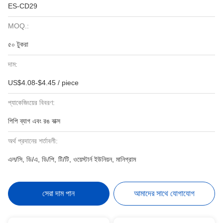
ES-CD29
MOQ.:
৫০ টুকরা
দাম:
US$4.08-$4.45 / piece
প্যাকেজিংয়ের বিবরণ:
পিপি ব্যাগ এবং রঙ বাক্স
অর্থ প্রদানের শর্তাবলী:
এল/সি, ডি/এ, ডি/পি, টি/টি, ওয়েস্টার্ন ইউনিয়ন, মানিগ্রাম
সেরা দাম পান
আমাদের সাথে যোগাযোগ