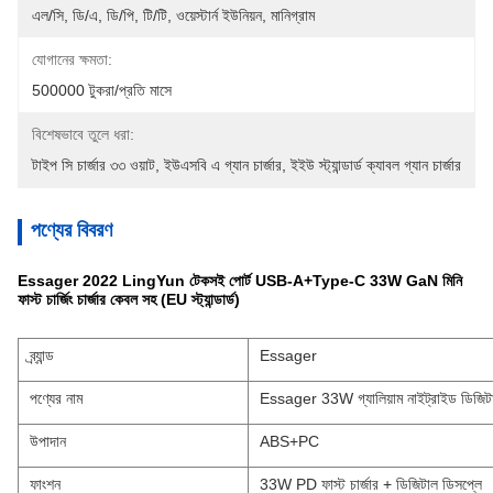
এল/সি, ডি/এ, ডি/পি, টি/টি, ওয়েস্টার্ন ইউনিয়ন, মানিগ্রাম
যোগানের ক্ষমতা:
500000 টুকরা/প্রতি মাসে
বিশেষভাবে তুলে ধরা:
টাইপ সি চার্জার ৩৩ ওয়াট
, 
ইউএসবি এ গ্যান চার্জার
, 
ইইউ স্ট্যান্ডার্ড ক্যাবল গ্যান চার্জার
পণ্যের বিবরণ
Essager 2022 LingYun টেকসই পোর্ট USB-A+Type-C 33W GaN মিনি
ফাস্ট চার্জিং চার্জার কেবল সহ (EU স্ট্যান্ডার্ড)
ব্র্যান্ড
Essager
পণ্যের নাম
Essager 33W গ্যালিয়াম নাইট্রাইড ডিজিটাল ট
উপাদান
ABS+PC
ফাংশন
33W PD ফাস্ট চার্জার + ডিজিটাল ডিসপ্লে