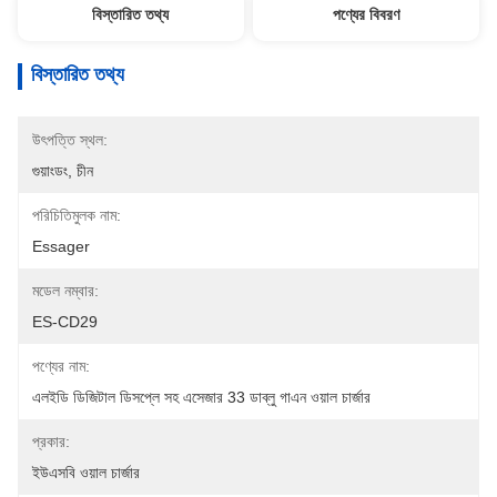
বিস্তারিত তথ্য
পণ্যের বিবরণ
বিস্তারিত তথ্য
উৎপত্তি স্থল:
গুয়াংডং, চীন
পরিচিতিমুলক নাম:
Essager
মডেল নম্বার:
ES-CD29
পণ্যের নাম:
এলইডি ডিজিটাল ডিসপ্লে সহ এসেজার 33 ডাব্লু গাএন ওয়াল চার্জার
প্রকার:
ইউএসবি ওয়াল চার্জার