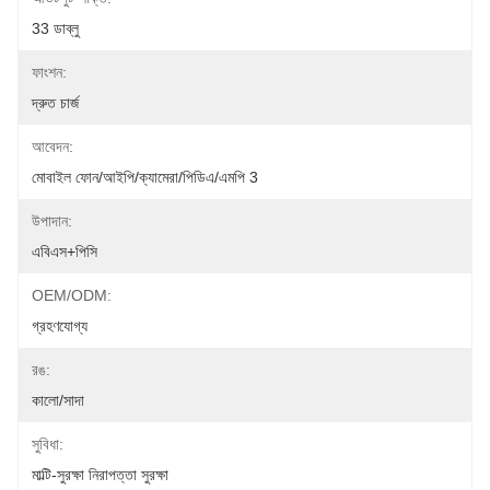
33 ডাব্লু
ফাংশন:
দ্রুত চার্জ
আবেদন:
মোবাইল ফোন/আইপি/ক্যামেরা/পিডিএ/এমপি 3
উপাদান:
এবিএস+পিসি
OEM/ODM:
গ্রহণযোগ্য
রঙ:
কালো/সাদা
সুবিধা:
মাল্টি-সুরক্ষা নিরাপত্তা সুরক্ষা