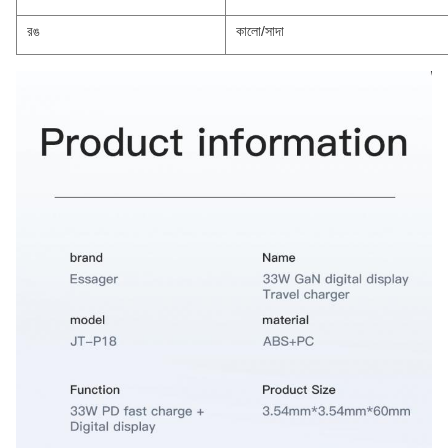
রঙ
কালো/সাদা