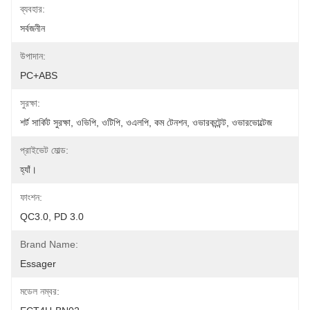
ব্যবহার:
সর্বজনীন
উপাদান:
PC+ABS
সুরক্ষা:
শর্ট সার্কিট সুরক্ষা, ওভিপি, ওটিপি, ওএলপি, কম টেনশন, ওভারকন্টেন্ট, ওভারভোল্টেজ
প্রাইভেট মোল্ড:
হ্যাঁ।
ফাংশন:
QC3.0, PD 3.0
Brand Name:
Essager
মডেল নম্বর: