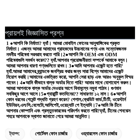
প্রায়শই জিজ্ঞাসিত প্রশ্ন
1 ●আপনি কি নির্মাতা? হ্যাঁ। আমরা মোবাইল ফোনের আনুষাঙ্গিকের প্রকৃত 
নির্মাতা। এজন্য আমরা আমাদের গ্রাহকদের উচ্চমানের পণ্য এবং সন্তোষজনক 
নমনীয় পরিষেবা সরবরাহ করতে পারি।2●আপনি কি OEM এবং ODM 
পরিষেবাগুলি সমর্থন করেন?? হ্যাঁ.আপনার প্রয়োজনীয়তা সম্পর্কে আমাকে বলুন। 
আমরা আপনার ধারণা পণ্যগুলিতে রাখব। 3●আমি আপনার এজেন্ট হতে পারি? 
হ্যাঁ.আমরা আমাদের ব্র্যান্ডকে জনপ্রিয় করার জন্য সারা বিশ্বে আমাদের এজেন্ট 
নিয়োগ করছি।আমাদের একত্রিত করো, আপনি সেরা ছাড় এবং আরও অনুকূল বিস্ময় 
পাবেন। 4●আমি কীভাবে বাল্ক অর্ডার দিতে পারি? আমার সাথে যোগাযোগ করুন। 
আমরা আপনাকে বাল্ক অর্ডার দেওয়ার আগে বিনামূল্যে নমুনা পাঠাব। গুণমান 
সবকিছুর আগে আসে।5●গ্যারান্টি কতদিনের?? সাধারণত ১২ মাস। 6●আপনি 
কোন ধরনের পেমেন্ট পদ্ধতি গ্রহণ করেন? পেপাল,ক্রেডিট কার্ড,টি/টি, ওয়েস্টার্ন 
ইউনিয়ন,এল/সি,বেলেটো,আলিপেই,ওয়েচ্যাট পে ইত্যাদি।7●আমি কি চীনে 
আপনার কোম্পানি এবং প্রস্তুতকারকের পরিদর্শন করতে পারি?হ্যাঁ, চীনের শেনঝেন 
শহরে আপনাকে স্বাগত জানাতে পেরে আমরা আনন্দিত।
ট্যাগ্স:
পোর্টেবল ফোন চার্জার
ওয়্যারলেস ফোন চার্জার