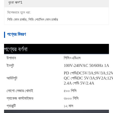
 খুচরা বাক্স*1
বিশেষভাবে তুলে ধরা:
পিডি ফোন চার্জার
, 
পিডি পোর্টেবল ফোন চার্জার
পণ্যের বিবরণ
পণ্যের বর্ণনা
উপাদান
পিসি+এবিএস
ইনপুট
100V-240VAC 50/60Hz 1A
PD পোর্টঃDC5V/3A;9V/3A;12
আউটপুট
QC পোর্টঃDC 5V/3A;9V2A;12
2.4A পোর্টঃ 5V/2.4A
লোগো লেজার খোদাই
৫০০ পিসি
প্যাকেজ কাস্টমাইজড
৩০০০ পিসি
গ্যারান্টি
১২ মাস