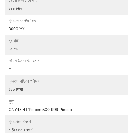
লোগো লেজার খোদাই:
৫০০ পিসি
প্যাকেজ কাস্টমাইজড:
3000 পিসি
গ্যারান্টি:
১২ মাস
সৌরশক্তি সমর্থন করে:
না.
ন্যূনতম চাহিদার পরিমাণ:
৫০০ টুকরা
মূল্য:
CN¥48.41/pieces 500-999 Pieces
প্যাকেজিং বিবরণ:
গাড়ী ফোন ধারক*1