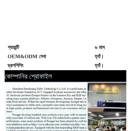
গ্যারান্টি
৬ মাস
OEM&ODM সেবা
হ্যাঁ।
ড্রপশিপিং
হ্যাঁ।
কোম্পানির প্রোফাইল