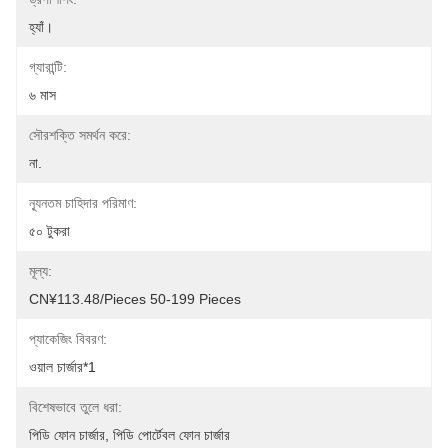
হ্যাঁ।
গ্যারান্টি:
৬ মাস
সৌরশক্তি সমর্থন করে:
না.
ন্যূনতম চাহিদার পরিমাণ:
৫০ টুকরা
মূল্য:
CN¥113.48/pieces 50-199 Pieces
প্যাকেজিং বিবরণ:
ওয়াল চার্জার*1
বিশেষভাবে তুলে ধরা:
পিডি ফোন চার্জার
, 
পিডি পোর্টেবল ফোন চার্জার