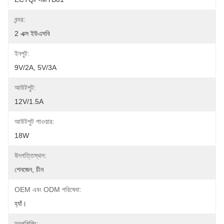
বন্দর:
2 এক্স ইউএসবি
ইনপুট:
9V/2A, 5V/3A
আউটপুট:
12V/1.5A
আউটপুট পাওয়ার:
18W
উৎপত্তিস্থল:
শেনজেন, চীন
OEM এবং ODM পরিষেবা:
হ্যাঁ।
ড্রপশিপিং: