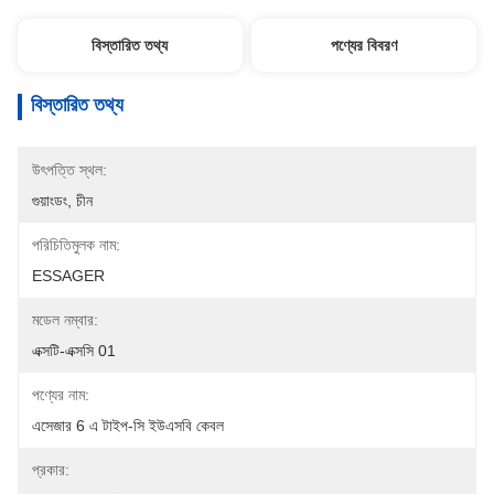
বিস্তারিত তথ্য
পণ্যের বিবরণ
বিস্তারিত তথ্য
উৎপত্তি স্থল:
গুয়াংডং, চীন
পরিচিতিমুলক নাম:
ESSAGER
মডেল নম্বার:
এক্সটি-এক্সসি 01
পণ্যের নাম:
এসেজার 6 এ টাইপ-সি ইউএসবি কেবল
প্রকার: