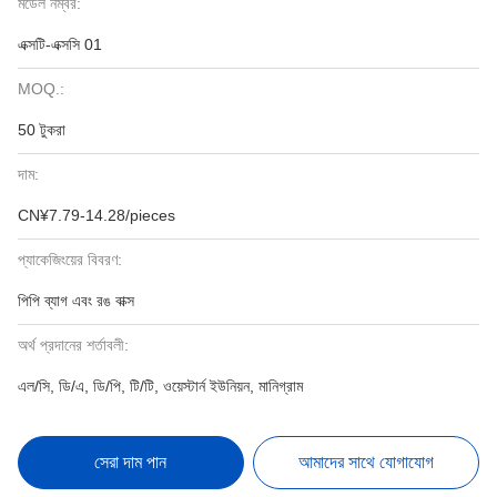
মডেল নম্বর:
এক্সটি-এক্সসি 01
MOQ.:
50 টুকরা
দাম:
CN¥7.79-14.28/pieces
প্যাকেজিংয়ের বিবরণ:
পিপি ব্যাগ এবং রঙ বাক্স
অর্থ প্রদানের শর্তাবলী:
এল/সি, ডি/এ, ডি/পি, টি/টি, ওয়েস্টার্ন ইউনিয়ন, মানিগ্রাম
সেরা দাম পান
আমাদের সাথে যোগাযোগ