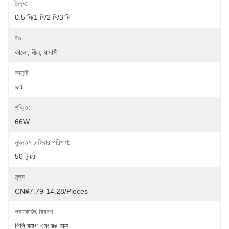
দৈর্ঘ্য:
0.5 মি/1 মি/2 মি/3 মি
রঙ:
কালো, নীল, বাদামী
কারেন্ট:
৬এ
শক্তি:
66W
ন্যূনতম চাহিদার পরিমাণ:
50 টুকরা
মূল্য:
CN¥7.79-14.28/pieces
প্যাকেজিং বিবরণ:
পিপি ব্যাগ এবং রঙ বাক্স