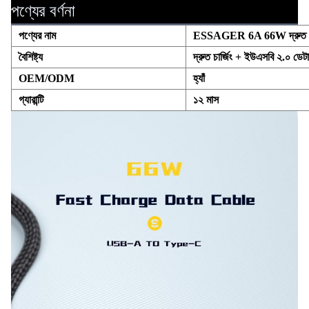
পণ্যের বর্ণনা
পণ্যের নাম
ESSAGER 6A 66W দ্রুত চার্
বৈশিষ্ট্য
দ্রুত চার্জিং + ইউএসবি ২.০ ডেটা 
OEM/ODM
হ্যাঁ
গ্যারান্টি
১২ মাস