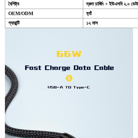
বৈশিষ্ট্য
দ্রুত চার্জিং + ইউএসবি ২.০ ডেটা 
OEM/ODM
হ্যাঁ
গ্যারান্টি
১২ মাস