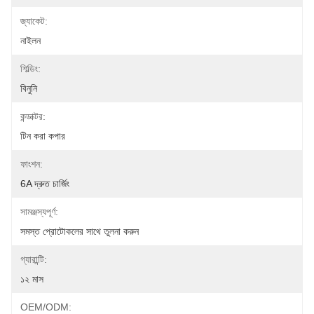
জ্যাকেট:
নাইলন
শিল্ডিং:
বিনুনি
কন্ডাক্টর:
টিন করা কপার
ফাংশন:
6A দ্রুত চার্জিং
সামঞ্জস্যপূর্ণ:
সমস্ত প্রোটোকলের সাথে তুলনা করুন
গ্যারান্টি:
১২ মাস
OEM/ODM: