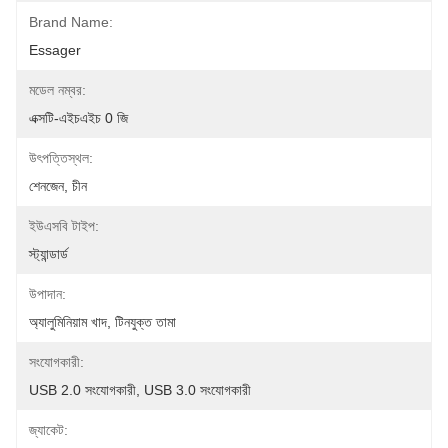
Brand Name:
Essager
মডেল নম্বর:
এক্সটি-এইচএইচ 0 জি
উৎপত্তিস্থল:
শেনজেন, চীন
ইউএসবি টাইপ:
স্ট্যান্ডার্ড
উপাদান:
অ্যালুমিনিয়াম খাদ, টিনযুক্ত তামা
সংযোগকারী:
USB 2.0 সংযোগকারী, USB 3.0 সংযোগকারী
জ্যাকেট: