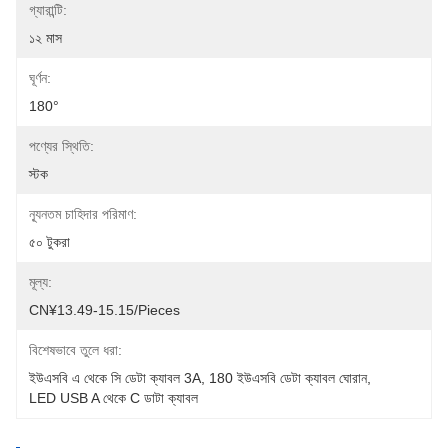
গ্যারান্টি:
১২ মাস
ঘূর্ণন:
180°
পণ্যের স্থিতি:
স্টক
ন্যূনতম চাহিদার পরিমাণ:
৫০ টুকরা
মূল্য:
CN¥13.49-15.15/pieces
বিশেষভাবে তুলে ধরা:
ইউএসবি এ থেকে সি ডেটা ক্যাবল 3A
, 
180 ইউএসবি ডেটা ক্যাবল ঘোরান
, 
LED USB A থেকে C ডাটা ক্যাবল