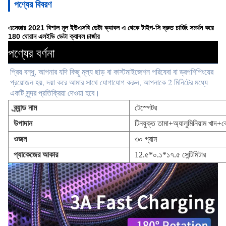
পণ্যের বিবরণ
এসেজার 2021 বিশাল মূল ইউএসবি ডেটা ক্যাবল এ থেকে টাইপ-সি দ্রুত চার্জিং সমর্থন করে
180 ঘোরান এলইডি ডেটা ক্যাবল চার্জার
পণ্যের বর্ণনা
প্রিয় বন্ধু, আপনার যদি কিছু মূল্য ছাড় বা কাস্টমাইজেশন পরিষেবা বা ড্রপশিপিংয়ের 
প্রয়োজন হয়, দয়া করে আমার সাথে যোগাযোগ করুন, আপনাকে 2 মিনিটের মধ্যে 
একটি সুন্দর প্রতিক্রিয়া দেওয়া হবে।
ব্র্যান্ড নাম
টেস্গেটর
উপাদান
টিনযুক্ত তামা+অ্যালুমিনিয়াম খাদ+ব
ওজন
৩০ গ্রাম
প্যাকেজের আকার
12.৫*০.১*১৭.৫ সেন্টিমিটার