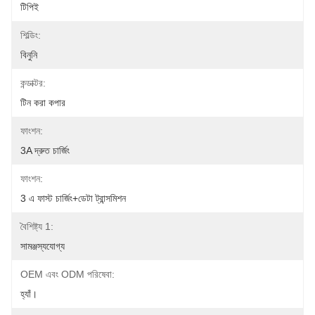
টিপিই
শিল্ডিং:
বিনুনি
কন্ডাক্টর:
টিন করা কপার
ফাংশন:
3A দ্রুত চার্জিং
ফাংশন:
3 এ ফাস্ট চার্জিং+ডেটা ট্রান্সমিশন
বৈশিষ্ট্য 1:
সামঞ্জস্যযোগ্য
OEM এবং ODM পরিষেবা:
হ্যাঁ।