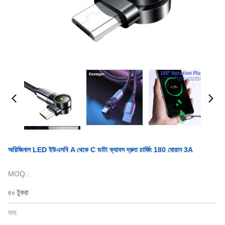
অরিজিনাল LED ইউএসবি A থেকে C ডাটা ক্যাবল দ্রুত চার্জিং 180 ঘোরান 3A
MOQ.:
৫০ টুকরা
দাম: