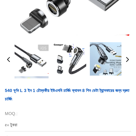
540 ঘূর্ণন L 3 ইন 1 চৌম্বকীয় ইউএসবি চার্জিং ক্যাবল 8 পিন ডেটা ট্রান্সফারের জন্য দ্রুত
চার্জিং
MOQ.:
৫০ টুকরা