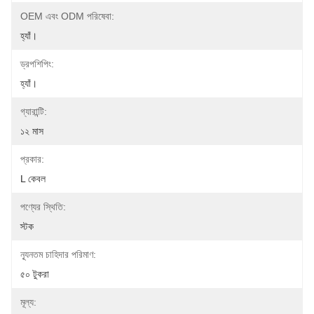
OEM এবং ODM পরিষেবা:
হ্যাঁ।
ড্রপশিপিং:
হ্যাঁ।
গ্যারান্টি:
১২ মাস
প্রকার:
L কেবল
পণ্যের স্থিতি:
স্টক
ন্যূনতম চাহিদার পরিমাণ:
৫০ টুকরা
মূল্য: