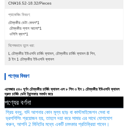
CN¥16.52-18.32/pieces
প্যাকেজিং বিবরণ:
চৌম্বকীয় ডেটা কেবল*1
 চৌম্বকীয় প্লাগ আলো*1
 ওপিপি ব্যাগ*1
বিশেষভাবে তুলে ধরা:
L চৌম্বকীয় ইউএসবি চার্জিং ক্যাবল
, 
চৌম্বকীয় চার্জিং ক্যাবল 8 পিন
, 
3 ইন 1 চৌম্বকীয় ইউএসবি ক্যাবল
পণ্যের বিবরণ
এসেজার ৫৪০ ঘূর্ণন চৌম্বকীয় চার্জিং ক্যাবল এল ৮ পিন ৩ ইন ১ চৌম্বকীয় ইউএসবি ক্যাবল
দ্রুত চার্জিং ডেটা ট্রান্সফার সমর্থন করে
পণ্যের বর্ণনা
প্রিয় বন্ধু, যদি আপনার কোন মূল্য ছাড় বা কাস্টমাইজেশন সেবা বা 
ড্রপশিপিং প্রয়োজন হয়, তাহলে দয়া করে সামার এর সাথে যোগাযোগ 
করুন, আপনি 2 মিনিটের মধ্যে একটি চমৎকার প্রতিক্রিয়া পাবেন।