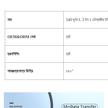
নাম
540 ঘূর্ণন L 3 ইন 1 চৌম্বকীয় ইউএস
OEM&ODM সেবা
হ্যাঁ
ড্রপশিপিং
হ্যাঁ
সামঞ্জস্যযোগ্য ডিগ্রি
৫৪০°