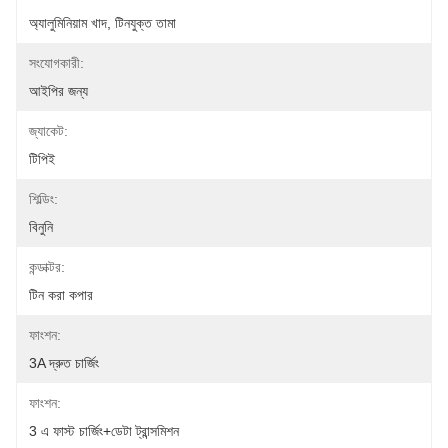
অ্যালুমিনিয়াম খাদ, টিনযুক্ত তামা
সংযোগকারী:
আইপির জন্য
জ্যাকেট:
টিপিই
শিল্ডিং:
বিনুনি
কন্ডাক্টর:
টিন করা কপার
ফাংশন:
3A দ্রুত চার্জিং
ফাংশন:
3 এ ফাস্ট চার্জিং+ডেটা ট্রান্সমিশন