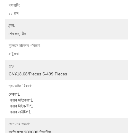
গ্যারান্টি:
১২ মাস
বন্দর:
শেনজেন, চীন
ন্যূনতম চাহিদার পরিমাণ:
৫ টুকরা
মূল্য:
CN¥18.68/pieces 5-499 Pieces
প্যাকেজিং বিবরণ:
কেবল*1
 প্লাগ মাইক্রো*1
 প্লাগ টাইপ-সি*1
 প্লাগ লাইটিং*1
যোগানের ক্ষমতা:
প্রতি মাসে 200000 পিস/পিস