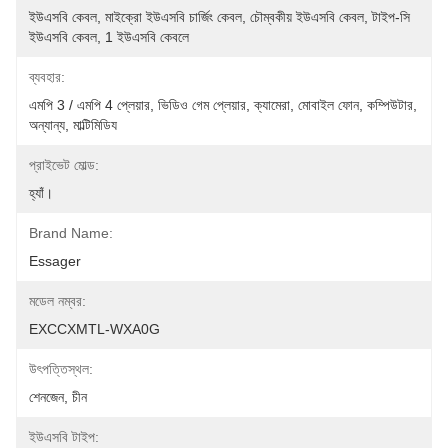
ইউএসবি কেবল, মাইক্রো ইউএসবি চার্জিং কেবল, চৌম্বকীয় ইউএসবি কেবল, টাইপ-সি 
ইউএসবি কেবল, 1 ইউএসবি কেবলে
ব্যবহার:
এমপি 3 / এমপি 4 প্লেয়ার, ভিডিও গেম প্লেয়ার, ক্যামেরা, মোবাইল ফোন, কম্পিউটার, 
অন্যান্য, মাল্টিমিডিয
প্রাইভেট মোল্ড:
হ্যাঁ।
Brand Name:
Essager
মডেল নম্বর:
EXCCXMTL-WXA0G
উৎপত্তিস্থল:
শেনজেন, চীন
ইউএসবি টাইপ: