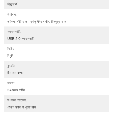
স্ট্যান্ডার্ড
উপাদান:
নাইলন, খাঁটি তামা, অ্যালুমিনিয়াম খাদ, টিনযুক্ত তামা
সংযোগকারী:
USB 2.0 সংযোগকারী
শিল্ডিং:
বিনুনি
কন্ডাক্টর:
টিন করা কপার
ফাংশন:
3A দ্রুত চার্জিং
উপলব্ধ প্যাকেজ:
ওপিপি ব্যাগ বা খুচরা বাক্স