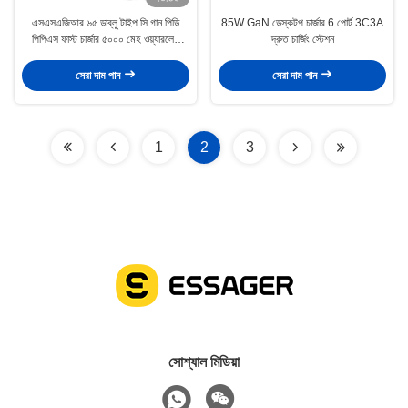
এসএসএজিআর ৬৫ ডাব্লু টাইপ সি গান পিডি
85W GaN ডেস্কটপ চার্জার 6 পোর্ট 3C3A
পিপিএস ফাস্ট চার্জার ৫০০০ মেহ ওয়্যারলেস
দ্রুত চার্জিং স্টেশন
পাওয়ার ব্যাংক এবং ২০ ডাব্লু ইউএসবি সি ক্যাবল
সহ
সেরা দাম পান
সেরা দাম পান
1
2
3
সোশ্যাল মিডিয়া