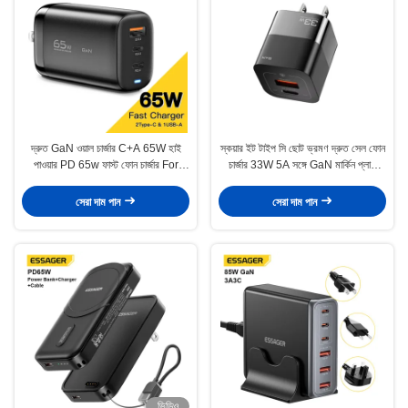
দ্রুত GaN ওয়াল চার্জার C+A 65W হাই
স্কয়ার ইট টাইপ সি ছোট ভ্রমণ দ্রুত সেল ফোন
পাওয়ার PD 65w ফাস্ট ফোন চার্জার For
চার্জার 33W 5A সঙ্গে GaN মার্কিন প্লাগ
Android
ইউএসবি পোর্ট
সেরা দাম পান
সেরা দাম পান
ভিডিও