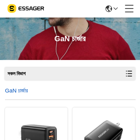
GaN চার্জার
সকল বিভাগ
GaN চার্জার