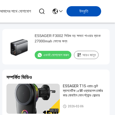
আমাদের সাথে যোগাযোগ
উদ্ধৃতি
ESSAGER F3002 সিরিজ বড় ক্ষমতা পাওয়ার ব্যাংক
27000mah ফোনের জন্য
এখনই যোগাযোগ করুন
আরও জানুন
সম্পর্কিত ভিডিও
ESSAGER T15 এয়ার ভেন্ট
ম্যাগনেটিক ১৫W ওয়্যারলেস চার্জার
কার মোবাইল ফোন স্ট্যান্ড হোল্ডার
Car Phone Holders
2026-02-06
00:37