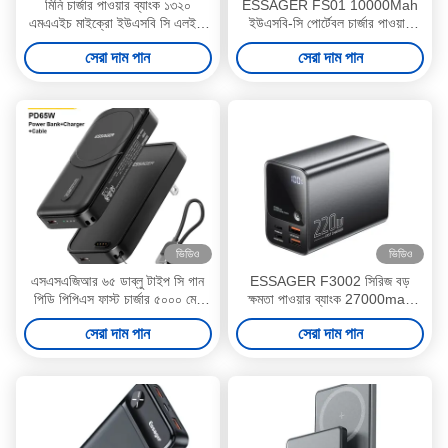
মিনি চার্জার পাওয়ার ব্যাংক ১৩২০
ESSAGER FS01 10000Mah
এমএএইচ মাইক্রো ইউএসবি সি এলইডি
ইউএসবি-সি পোর্টেবল চার্জার পাওয়ার
জরুরী চৌম্বকীয় পাওয়ার ব্যাংক
ব্যাংক এক্রাইলিক ডিজাইন 18W
সেরা দাম পান
সেরা দাম পান
ইউএসবি-সি ইনপুট
ভিডিও
ভিডিও
এসএসএজিআর ৬৫ ডাব্লু টাইপ সি গান
ESSAGER F3002 সিরিজ বড়
পিডি পিপিএস ফাস্ট চার্জার ৫০০০ মেহ
ক্ষমতা পাওয়ার ব্যাংক 27000mah
ওয়্যারলেস পাওয়ার ব্যাংক এবং ২০ ডাব্লু
ফোনের জন্য
সেরা দাম পান
সেরা দাম পান
ইউএসবি সি ক্যাবল সহ