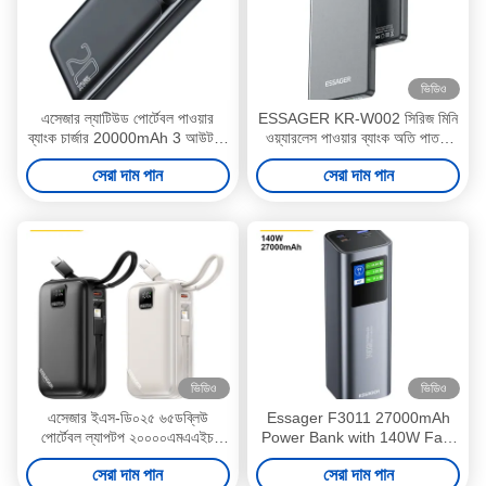
ভিডিও
এসেজার ল্যাটিউড পোর্টেবল পাওয়ার
ESSAGER KR-W002 সিরিজ মিনি
ব্যাংক চার্জার 20000mAh 3 আউটপুট
ওয়্যারলেস পাওয়ার ব্যাংক অতি পাতলা
2 ইনপুট
5000mah
সেরা দাম পান
সেরা দাম পান
ভিডিও
ভিডিও
এসেজার ইএস-ডি০২৫ ৬৫ডব্লিউ
Essager F3011 27000mAh
পোর্টেবল ল্যাপটপ ২০০০০এমএএইচ
Power Bank with 140W Fast
পাওয়ার ব্যাংক উইথ টাইপ সি এবং
Charging and LED Digital
সেরা দাম পান
সেরা দাম পান
লাইটনিং কেবল
Display Portable Charger