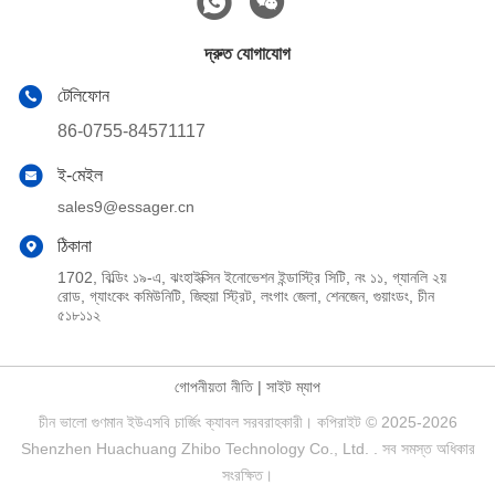
দ্রুত যোগাযোগ
টেলিফোন
86-0755-84571117
ই-মেইল
sales9@essager.cn
ঠিকানা
1702, বিল্ডিং ১৯-এ, ঝংহাইক্সিন ইনোভেশন ইন্ডাস্ট্রি সিটি, নং ১১, গ্যানলি ২য়
রোড, গ্যাংকেং কমিউনিটি, জিহুয়া স্ট্রিট, লংগাং জেলা, শেনজেন, গুয়াংডং, চীন
৫১৮১১২
গোপনীয়তা নীতি
|
সাইট ম্যাপ
চীন ভালো গুণমান ইউএসবি চার্জিং ক্যাবল সরবরাহকারী। কপিরাইট © 2025-2026
Shenzhen Huachuang Zhibo Technology Co., Ltd. . সব সমস্ত অধিকার
সংরক্ষিত।