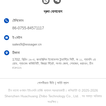
দ্রুত যোগাযোগ
টেলিফোন
86-0755-84571117
ই-মেইল
sales9@essager.cn
ঠিকানা
1702, বিল্ডিং ১৯-এ, ঝংহাইক্সিন ইনোভেশন ইন্ডাস্ট্রি সিটি, নং ১১, গ্যানলি ২য়
রোড, গ্যাংকেং কমিউনিটি, জিহুয়া স্ট্রিট, লংগাং জেলা, শেনজেন, গুয়াংডং, চীন
৫১৮১১২
গোপনীয়তা নীতি
|
সাইট ম্যাপ
চীন ভালো গুণমান ইউএসবি চার্জিং ক্যাবল সরবরাহকারী। কপিরাইট © 2025-2026
Shenzhen Huachuang Zhibo Technology Co., Ltd. . সব সমস্ত অধিকার
সংরক্ষিত।