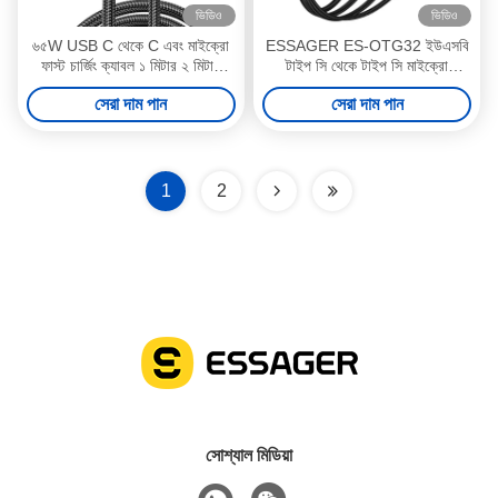
ভিডিও
ভিডিও
৬৫W USB C থেকে C এবং মাইক্রো
ESSAGER ES-OTG32 ইউএসবি
ফাস্ট চার্জিং ক্যাবল ১ মিটার ২ মিটার
টাইপ সি থেকে টাইপ সি মাইক্রো
৪৮০এমবিপিএস ডেটা ট্রান্সফার
ইউএসবি লাইটনিং ৪ ইন ১ অ্যাডাপ্টার
সেরা দাম পান
সেরা দাম পান
চার্জিং ক্যাবল
1
2
সোশ্যাল মিডিয়া