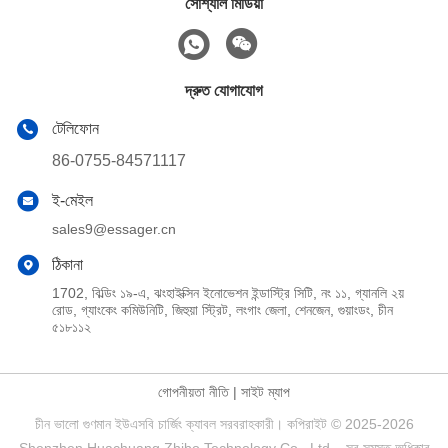
সোশ্যাল মিডিয়া
দ্রুত যোগাযোগ
টেলিফোন
86-0755-84571117
ই-মেইল
sales9@essager.cn
ঠিকানা
1702, বিল্ডিং ১৯-এ, ঝংহাইক্সিন ইনোভেশন ইন্ডাস্ট্রি সিটি, নং ১১, গ্যানলি ২য়
রোড, গ্যাংকেং কমিউনিটি, জিহুয়া স্ট্রিট, লংগাং জেলা, শেনজেন, গুয়াংডং, চীন
৫১৮১১২
গোপনীয়তা নীতি
|
সাইট ম্যাপ
চীন ভালো গুণমান ইউএসবি চার্জিং ক্যাবল সরবরাহকারী। কপিরাইট © 2025-2026