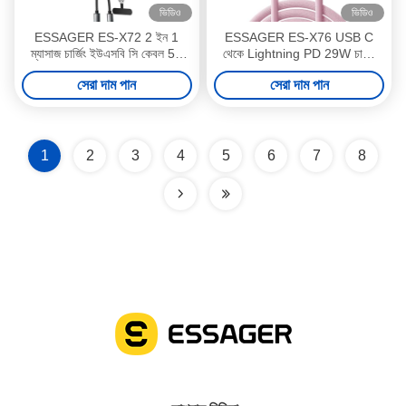
ভিডিও
ভিডিও
ESSAGER ES-X72 2 ইন 1
ESSAGER ES-X76 USB C
ম্যাসাজ চার্জিং ইউএসবি সি কেবল 5A
থেকে Lightning PD 29W চার্জিং
PD 100W চার্জার টাইপ সি থেকে টাইপ
ডেটা ক্যাবল 3 ফুট 6 ফুট ডিজিটাল
সেরা দাম পান
সেরা দাম পান
সি
ডিসপ্লে
1
2
3
4
5
6
7
8