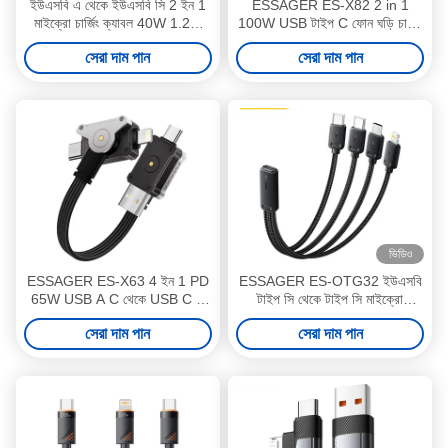
ইউএসবি এ থেকে ইউএসবি সি 2 ইন 1
ESSAGER ES-X82 2 in 1
মাইক্রো চার্জিং ক্যাবল 40W 1.2m
100W USB টাইপ C ফোন ঘড়ি চার্জিং
ES-X60 সিরিজ
ক্যাবল উইথ স্মার্ট ওয়াচ ম্যাগনেটিক
সেরা দাম পান
সেরা দাম পান
ওয়্যারলেস চার্জিং
ভিডিও
ESSAGER ES-X63 4 ইন 1 PD
ESSAGER ES-OTG32 ইউএসবি
65W USB A C থেকে USB C L
টাইপ সি থেকে টাইপ সি মাইক্রো
চার্জিং ডেটা ক্যাবল
ইউএসবি লাইটনিং ৪ ইন ১ অ্যাডাপ্টার
সেরা দাম পান
সেরা দাম পান
চার্জিং ক্যাবল