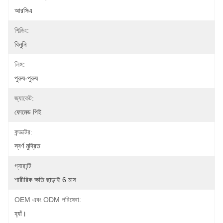
আরসিএ
শিল্ডিং:
বিনুনি
লিঙ্গ:
পুরুষ-পুরুষ
জ্যাকেট:
ফোমেড পিই
কন্ডাক্টর:
স্বর্ণ মুদ্রিত
গ্যারান্টি:
শারীরিক ক্ষতি ছাড়াই 6 মাস
OEM এবং ODM পরিষেবা:
হ্যাঁ।