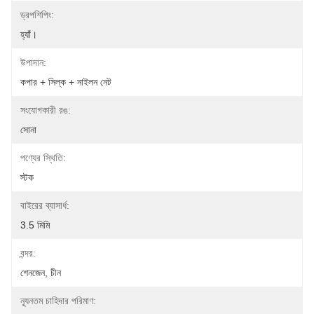
ড্রপশিপিং:
হ্যাঁ।
উপাদান:
কপার + সিল্ক + নাইলন নেট
সংযোগকারী রঙ:
সোনা
পণ্যের স্থিতি:
স্টক
বাইরের ব্যাসার্ধ:
3.5 মিমি
বন্দর:
শেনজেন, চীন
ন্যূনতম চাহিদার পরিমাণ: