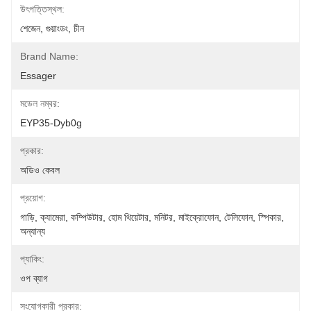
উৎপত্তিস্থল:
শেজেন, গুয়াংডং, চীন
Brand Name:
Essager
মডেল নম্বর:
EYP35-Dyb0g
প্রকার:
অডিও কেবল
প্রয়োগ:
গাড়ি, ক্যামেরা, কম্পিউটার, হোম থিয়েটার, মনিটর, মাইক্রোফোন, টেলিফোন, স্পিকার, 
অন্যান্য
প্যাকিং:
ওপ ব্যাগ
সংযোগকারী প্রকার: