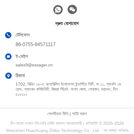
দ্রুত যোগাযোগ
টেলিফোন
86-0755-84571117
ই-মেইল
sales9@essager.cn
ঠিকানা
1702, বিল্ডিং ১৯-এ, ঝংহাইক্সিন ইনোভেশন ইন্ডাস্ট্রি সিটি, নং ১১, গ্যানলি ২য়
রোড, গ্যাংকেং কমিউনিটি, জিহুয়া স্ট্রিট, লংগাং জেলা, শেনজেন, গুয়াংডং, চীন
৫১৮১১২
গোপনীয়তা নীতি
|
সাইট ম্যাপ
চীন ভালো গুণমান ইউএসবি চার্জিং ক্যাবল সরবরাহকারী। কপিরাইট © 2025-2026
Shenzhen Huachuang Zhibo Technology Co., Ltd. . সব সমস্ত অধিকার