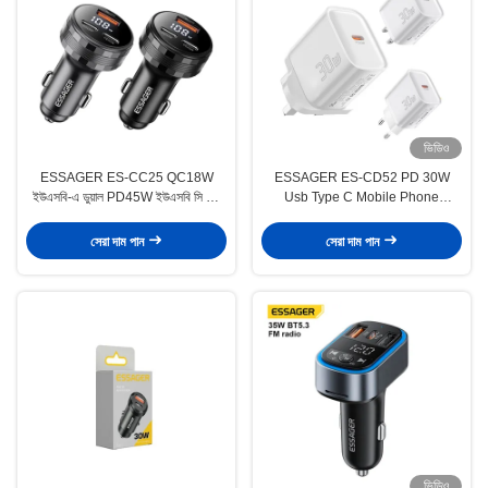
ভিডিও
ESSAGER ES-CC25 QC18W
ESSAGER ES-CD52 PD 30W
ইউএসবি-এ ডুয়াল PD45W ইউএসবি সি কার
Usb Type C Mobile Phone
ফোন চার্জার অ্যাডাপ্টার ডিজিটাল ডিসপ্লে সহ
Charger 1 Port EU US UK Plug
সেরা দাম পান
সেরা দাম পান
ভিডিও