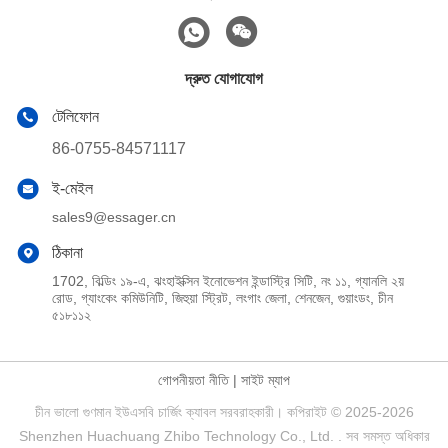
দ্রুত যোগাযোগ
টেলিফোন
86-0755-84571117
ই-মেইল
sales9@essager.cn
ঠিকানা
1702, বিল্ডিং ১৯-এ, ঝংহাইক্সিন ইনোভেশন ইন্ডাস্ট্রি সিটি, নং ১১, গ্যানলি ২য়
রোড, গ্যাংকেং কমিউনিটি, জিহুয়া স্ট্রিট, লংগাং জেলা, শেনজেন, গুয়াংডং, চীন
৫১৮১১২
গোপনীয়তা নীতি
|
সাইট ম্যাপ
চীন ভালো গুণমান ইউএসবি চার্জিং ক্যাবল সরবরাহকারী। কপিরাইট © 2025-2026
Shenzhen Huachuang Zhibo Technology Co., Ltd. . সব সমস্ত অধিকার