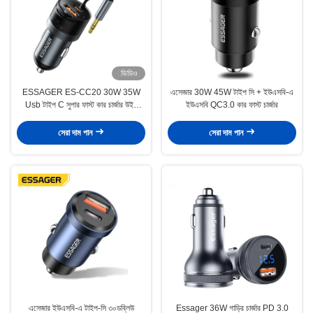
ভিডিও
ESSAGER ES-CC20 30W 35W
এসেজার 30W 45W টাইপ সি + ইউএসবি-এ
Usb টাইপ C সুপার ফাস্ট কার চার্জার উইথ
ইউএসবি QC3.0 কার ফাস্ট চার্জার
ব্লুটুথ 3.5mm অ্যাডাপ্টার
সেরা দাম পান
সেরা দাম পান
এসেজার ইউএসবি-এ টাইপ-সি ৩০ডব্লিউ
Essager 36W গাড়ির চার্জার PD 3.0