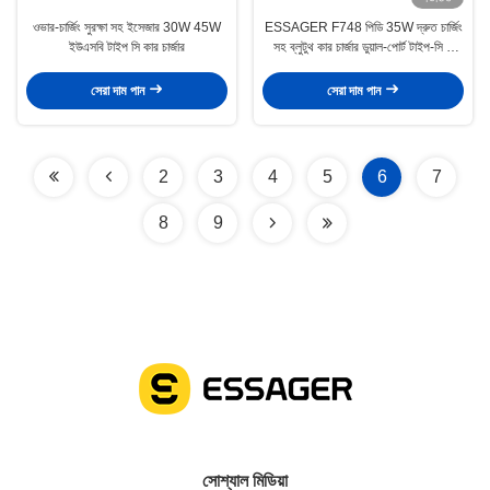
ওভার-চার্জিং সুরক্ষা সহ ইসেজার 30W 45W
ESSAGER F748 পিডি 35W দ্রুত চার্জিং
ইউএসবি টাইপ সি কার চার্জার
সহ ব্লুটুথ কার চার্জার ডুয়াল-পোর্ট টাইপ-সি +
টাইপ-এ এবং 12-24V ইনপুট ভোল্টেজ
সেরা দাম পান
সেরা দাম পান
2
3
4
5
6
7
8
9
সোশ্যাল মিডিয়া