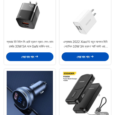
স্কয়ার ইট টাইপ সি ছোট ভ্রমণ দ্রুত সেল ফোন
এস্যাজার 2022 XiaoYi নতুন আগমন মিনি
চার্জার 33W 5A সঙ্গে GaN মার্কিন প্লাগ
পোর্টেবল 10W 3A ভ্রমণ স্মার্ট ফাস্ট ওয়াল
ইউএসবি পোর্ট
চার্জার মোবাইল ফোনের জন্য
সেরা দাম পান
সেরা দাম পান
ভিডিও