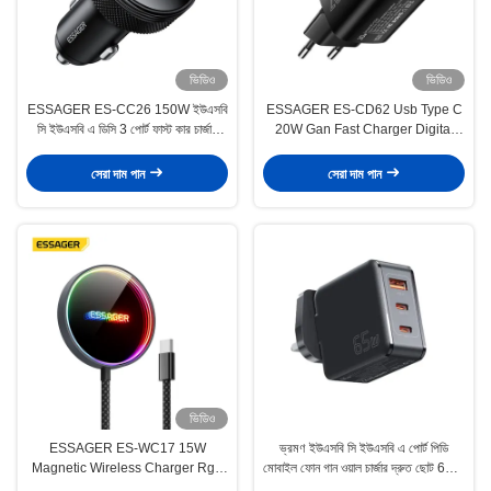
ভিডিও
ভিডিও
ESSAGER ES-CC26 150W ইউএসবি
ESSAGER ES-CD62 Usb Type C
সি ইউএসবি এ ডিসি 3 পোর্ট ফাস্ট কার চার্জার
20W Gan Fast Charger Digital
ডিজিটাল ডিসপ্লে সহ
Display EU US KR UK Plug
সেরা দাম পান
সেরা দাম পান
ভিডিও
ESSAGER ES-WC17 15W
ভ্রমণ ইউএসবি সি ইউএসবি এ পোর্ট পিডি
Magnetic Wireless Charger Rgb
মোবাইল ফোন গান ওয়াল চার্জার দ্রুত ছোট 65W
Light For Phone Earphone
60W 45W 18W