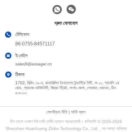
দ্রুত যোগাযোগ
টেলিফোন
86-0755-84571117
ই-মেইল
sales9@essager.cn
ঠিকানা
1702, বিল্ডিং ১৯-এ, ঝংহাইক্সিন ইনোভেশন ইন্ডাস্ট্রি সিটি, নং ১১, গ্যানলি ২য়
রোড, গ্যাংকেং কমিউনিটি, জিহুয়া স্ট্রিট, লংগাং জেলা, শেনজেন, গুয়াংডং, চীন
৫১৮১১২
গোপনীয়তা নীতি
|
সাইট ম্যাপ
চীন ভালো গুণমান ইউএসবি চার্জিং ক্যাবল সরবরাহকারী। কপিরাইট © 2025-2026
Shenzhen Huachuang Zhibo Technology Co., Ltd. . সব সমস্ত অধিকার