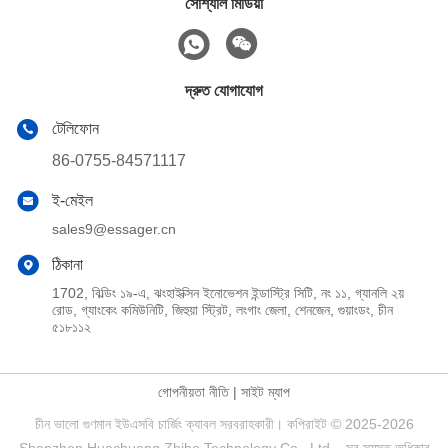
সোশ্যাল মিডিয়া
দ্রুত যোগাযোগ
টেলিফোন
86-0755-84571117
ই-মেইল
sales9@essager.cn
ঠিকানা
1702, বিল্ডিং ১৯-এ, ঝংহাইক্সিন ইনোভেশন ইন্ডাস্ট্রি সিটি, নং ১১, গ্যানলি ২য়
রোড, গ্যাংকেং কমিউনিটি, জিহুয়া স্ট্রিট, লংগাং জেলা, শেনজেন, গুয়াংডং, চীন
৫১৮১১২
গোপনীয়তা নীতি
|
সাইট ম্যাপ
চীন ভালো গুণমান ইউএসবি চার্জিং ক্যাবল সরবরাহকারী। কপিরাইট © 2025-2026