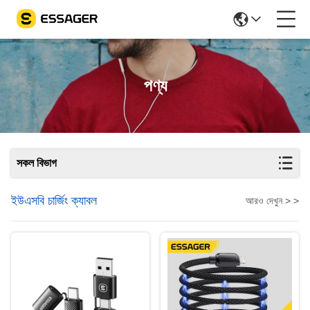
পণ্য
সকল বিভাগ
ইউএসবি চার্জিং ক্যাবল
আরও দেখুন > >