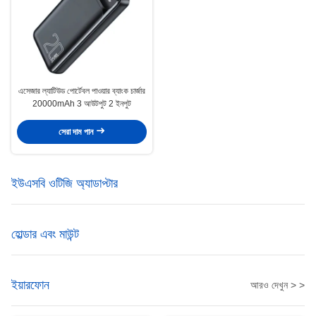
এসেজার ল্যাটিউড পোর্টেবল পাওয়ার ব্যাংক চার্জার
20000mAh 3 আউটপুট 2 ইনপুট
সেরা দাম পান
ইউএসবি ওটিজি অ্যাডাপ্টার
হোল্ডার এবং মাউন্ট
ইয়ারফোন
আরও দেখুন > >