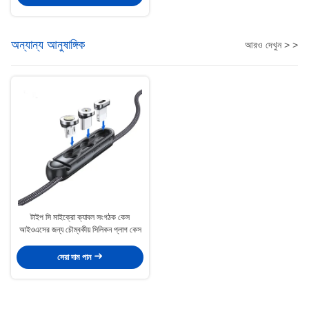
অন্যান্য আনুষাঙ্গিক
আরও দেখুন > >
টাইপ সি মাইক্রো ক্যাবল সংগঠক কেস
আইওএসের জন্য চৌম্বকীয় সিলিকন প্লাগ কেস
সেরা দাম পান