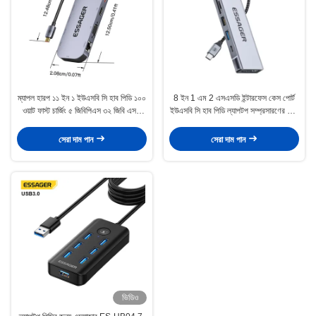
ম্যাপল হারপ ১১ ইন ১ ইউএসবি সি হাব পিডি ১০০
8 ইন 1 এম 2 এসএসডি ইন্টারফেস কেস পোর্ট
ওয়াট ফাস্ট চার্জিং ৫ জিবিপিএস ৩২ জিবি এসডি
ইউএসবি সি হাব পিডি ল্যাপটপ সম্প্রসারণের জন্য
কার্ড ১০ পোর্ট
100W দ্রুত চার্জিং
সেরা দাম পান
সেরা দাম পান
ভিডিও