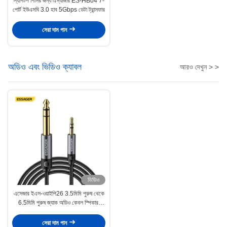
ল্যাপটপ পিসির জন্য এস্যাজার ES-HB04 7-
পোর্ট ইউএসবি 3.0 হাব 5Gbps ডেটা ট্রান্সফার
সেরা দাম পান
অডিও এবং ভিডিও ক্যাবল
আরও দেখুন > >
ভিডিও
এসেজার ইএস-ওয়াইপি26 3.5মিমি পুরুষ থেকে
6.5মিমি পুরুষ জ্যাক অডিও কেবল স্পিকার,
এমপ্লিফায়ার, গিটার এবং মিক্সারের জন্য
সেরা দাম পান