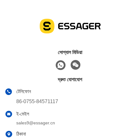
সোশ্যাল মিডিয়া
দ্রুত যোগাযোগ
টেলিফোন
86-0755-84571117
ই-মেইল
sales9@essager.cn
ঠিকানা