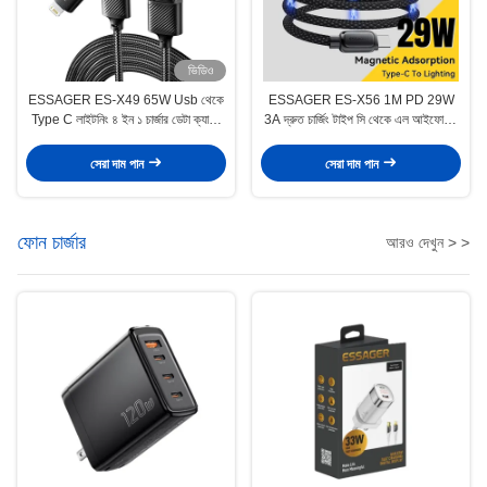
ভিডিও
ESSAGER ES-X49 65W Usb থেকে
ESSAGER ES-X56 1M PD 29W
Type C লাইটনিং ৪ ইন ১ চার্জার ডেটা ক্যাবল
3A দ্রুত চার্জিং টাইপ সি থেকে এল আইফোনের
ফোন ল্যাপটপের জন্য
জন্য চৌম্বকীয় ডেটা তারের
সেরা দাম পান
সেরা দাম পান
ফোন চার্জার
আরও দেখুন > >