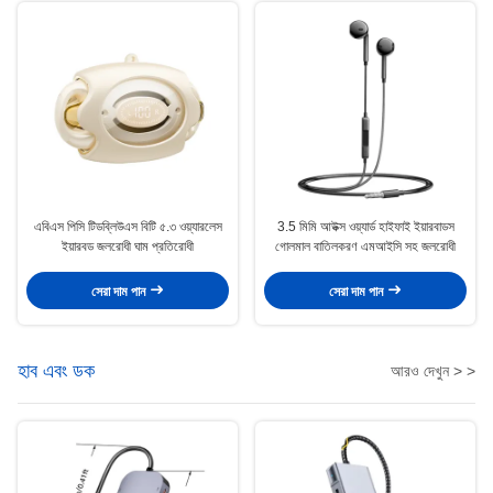
এবিএস পিসি টিডব্লিউএস বিটি ৫.৩ ওয়্যারলেস
3.5 মিমি আউক্স ওয়্যার্ড হাইফাই ইয়ারবাডস
ইয়ারবড জলরোধী ঘাম প্রতিরোধী
গোলমাল বাতিলকরণ এমআইসি সহ জলরোধী
সেরা দাম পান
সেরা দাম পান
হাব এবং ডক
আরও দেখুন > >