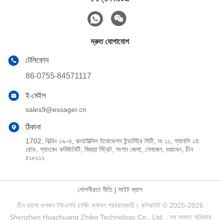
দ্রুত যোগাযোগ
টেলিফোন
86-0755-84571117
ই-মেইল
sales9@essager.cn
ঠিকানা
1702, বিল্ডিং ১৯-এ, ঝংহাইক্সিন ইনোভেশন ইন্ডাস্ট্রি সিটি, নং ১১, গ্যানলি ২য়
রোড, গ্যাংকেং কমিউনিটি, জিহুয়া স্ট্রিট, লংগাং জেলা, শেনজেন, গুয়াংডং, চীন
৫১৮১১২
গোপনীয়তা নীতি
|
সাইট ম্যাপ
চীন ভালো গুণমান ইউএসবি চার্জিং ক্যাবল সরবরাহকারী। কপিরাইট © 2025-2026
Shenzhen Huachuang Zhibo Technology Co., Ltd. . সব সমস্ত অধিকার