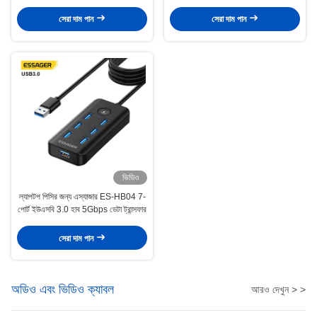
কার্ড ১০ পোর্ট
100W দ্রুত চার্জিং
সেরা দাম পান
সেরা দাম পান
ভিডিও
ল্যাপটপ পিসির জন্য এস্যাজার ES-HB04 7-
পোর্ট ইউএসবি 3.0 হাব 5Gbps ডেটা ট্রান্সফার
সেরা দাম পান
অডিও এবং ভিডিও ক্যাবল
আরও দেখুন > >