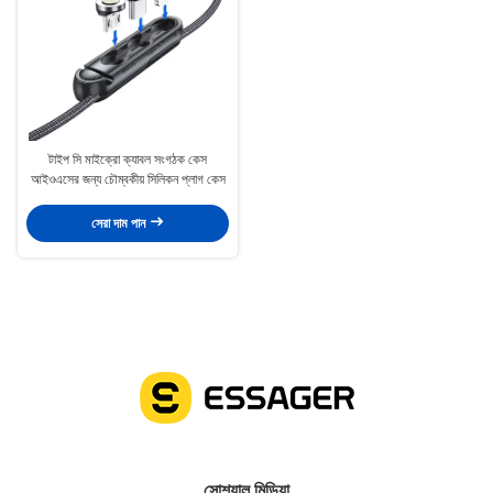
টাইপ সি মাইক্রো ক্যাবল সংগঠক কেস
আইওএসের জন্য চৌম্বকীয় সিলিকন প্লাগ কেস
সেরা দাম পান
সোশ্যাল মিডিয়া