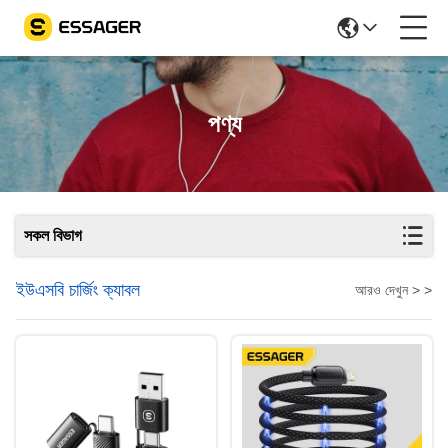
পণ্য
সকল বিভাগ
ইউএসবি চার্জিং ক্যাবল
আরও দেখুন > >