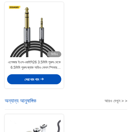
ভিডিও
এসেজার ইএস-ওয়াইপি26 3.5মিমি পুরুষ থেকে
6.5মিমি পুরুষ জ্যাক অডিও কেবল স্পিকার,
এমপ্লিফায়ার, গিটার এবং মিক্সারের জন্য
সেরা দাম পান
অন্যান্য আনুষাঙ্গিক
আরও দেখুন > >