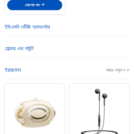
সেরা দাম পান
ইউএসবি ওটিজি অ্যাডাপ্টার
হোল্ডার এবং মাউন্ট
ইয়ারফোন
আরও দেখুন > >