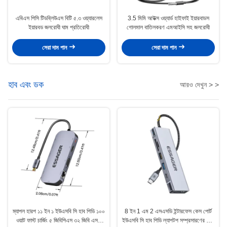
এবিএস পিসি টিডব্লিউএস বিটি ৫.৩ ওয়্যারলেস
3.5 মিমি আউক্স ওয়্যার্ড হাইফাই ইয়ারবাডস
ইয়ারবড জলরোধী ঘাম প্রতিরোধী
গোলমাল বাতিলকরণ এমআইসি সহ জলরোধী
সেরা দাম পান
সেরা দাম পান
হাব এবং ডক
আরও দেখুন > >
ম্যাপল হারপ ১১ ইন ১ ইউএসবি সি হাব পিডি ১০০
8 ইন 1 এম 2 এসএসডি ইন্টারফেস কেস পোর্ট
ওয়াট ফাস্ট চার্জিং ৫ জিবিপিএস ৩২ জিবি এসডি
ইউএসবি সি হাব পিডি ল্যাপটপ সম্প্রসারণের জন্য