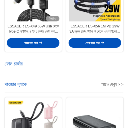
ভিডিও
ESSAGER ES-X49 65W Usb থেকে
ESSAGER ES-X56 1M PD 29W
Type C লাইটনিং ৪ ইন ১ চার্জার ডেটা ক্যাবল
3A দ্রুত চার্জিং টাইপ সি থেকে এল আইফোনের
ফোন ল্যাপটপের জন্য
জন্য চৌম্বকীয় ডেটা তারের
সেরা দাম পান
সেরা দাম পান
ফোন চার্জার
পাওয়ার ব্যাংক
আরও দেখুন > >