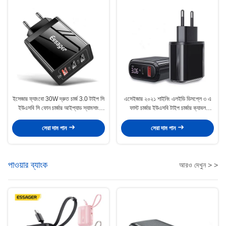
ইসেজার ফ্যাংবো 30W দ্রুত চার্জ 3.0 টাইপ সি
এসেইজার ২০২১ শাইনিং এলইডি ডিসপ্লে ৩ এ
ইউএসবি সি ফোন চার্জার আইপ্যাড স্যামসাং
ফাস্ট চার্জার ইউএসবি টাইপ চার্জার ক্যাবল
শাওমি
ইউএসবি পিডি কিউসি৩.০ মোবাইল ফোন চার্জার
সেরা দাম পান
সেরা দাম পান
পাওয়ার ব্যাংক
আরও দেখুন > >