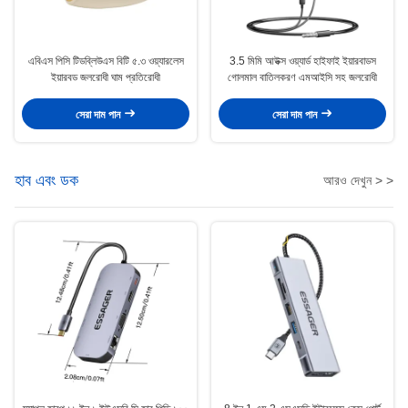
এবিএস পিসি টিডব্লিউএস বিটি ৫.৩ ওয়্যারলেস
3.5 মিমি আউক্স ওয়্যার্ড হাইফাই ইয়ারবাডস
ইয়ারবড জলরোধী ঘাম প্রতিরোধী
গোলমাল বাতিলকরণ এমআইসি সহ জলরোধী
সেরা দাম পান
সেরা দাম পান
হাব এবং ডক
আরও দেখুন > >