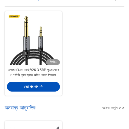
ভিডিও
এসেজার ইএস-ওয়াইপি26 3.5মিমি পুরুষ থেকে
6.5মিমি পুরুষ জ্যাক অডিও কেবল স্পিকার,
এমপ্লিফায়ার, গিটার এবং মিক্সারের জন্য
সেরা দাম পান
অন্যান্য আনুষাঙ্গিক
আরও দেখুন > >