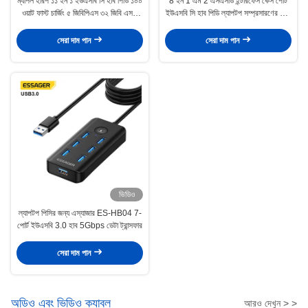
ম্যাপল হারপ ১১ ইন ১ ইউএসবি সি হাব পিডি ১০০
8 ইন 1 এম 2 এসএসডি ইন্টারফেস কেস পোর্ট
ওয়াট ফাস্ট চার্জিং ৫ জিবিপিএস ৩২ জিবি এসডি
ইউএসবি সি হাব পিডি ল্যাপটপ সম্প্রসারণের জন্য
কার্ড ১০ পোর্ট
100W দ্রুত চার্জিং
সেরা দাম পান
সেরা দাম পান
ভিডিও
ল্যাপটপ পিসির জন্য এস্যাজার ES-HB04 7-
পোর্ট ইউএসবি 3.0 হাব 5Gbps ডেটা ট্রান্সফার
সেরা দাম পান
অডিও এবং ভিডিও ক্যাবল
আরও দেখুন > >