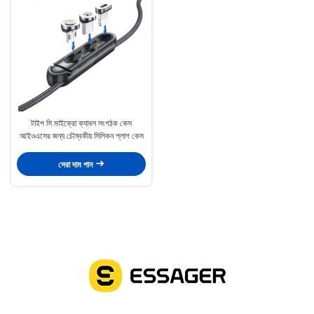
টাইপ সি মাইক্রো ক্যাবল সংগঠক কেস
আইওএসের জন্য চৌম্বকীয় সিলিকন প্লাগ কেস
সেরা দাম পান