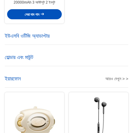
20000mAh 3 আউটপুট 2 ইনপুট
সেরা দাম পান
ইউএসবি ওটিজি অ্যাডাপ্টার
হোল্ডার এবং মাউন্ট
ইয়ারফোন
আরও দেখুন > >