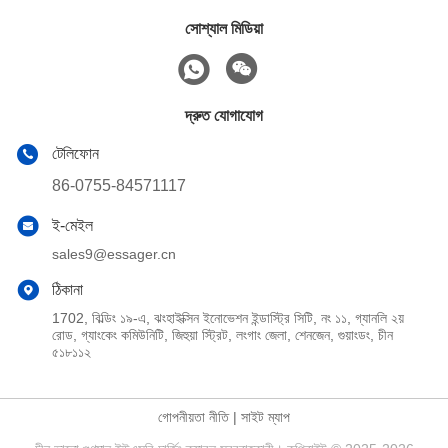
সোশ্যাল মিডিয়া
দ্রুত যোগাযোগ
টেলিফোন
86-0755-84571117
ই-মেইল
sales9@essager.cn
ঠিকানা
1702, বিল্ডিং ১৯-এ, ঝংহাইক্সিন ইনোভেশন ইন্ডাস্ট্রি সিটি, নং ১১, গ্যানলি ২য়
রোড, গ্যাংকেং কমিউনিটি, জিহুয়া স্ট্রিট, লংগাং জেলা, শেনজেন, গুয়াংডং, চীন
৫১৮১১২
গোপনীয়তা নীতি
|
সাইট ম্যাপ