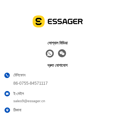
সোশ্যাল মিডিয়া
দ্রুত যোগাযোগ
টেলিফোন
86-0755-84571117
ই-মেইল
sales9@essager.cn
ঠিকানা