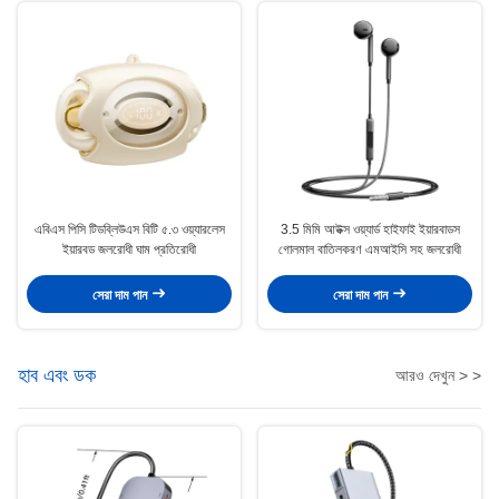
এবিএস পিসি টিডব্লিউএস বিটি ৫.৩ ওয়্যারলেস
3.5 মিমি আউক্স ওয়্যার্ড হাইফাই ইয়ারবাডস
ইয়ারবড জলরোধী ঘাম প্রতিরোধী
গোলমাল বাতিলকরণ এমআইসি সহ জলরোধী
সেরা দাম পান
সেরা দাম পান
হাব এবং ডক
আরও দেখুন > >