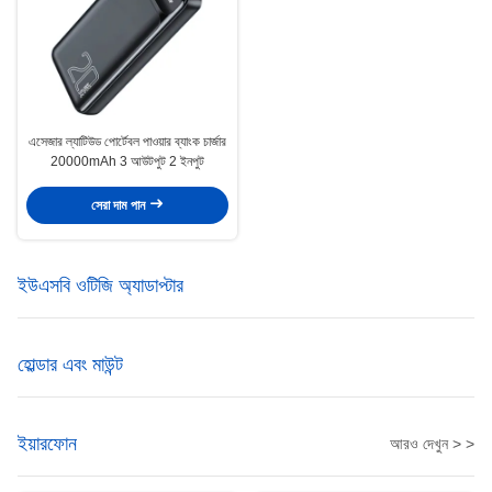
এসেজার ল্যাটিউড পোর্টেবল পাওয়ার ব্যাংক চার্জার
20000mAh 3 আউটপুট 2 ইনপুট
সেরা দাম পান
ইউএসবি ওটিজি অ্যাডাপ্টার
হোল্ডার এবং মাউন্ট
ইয়ারফোন
আরও দেখুন > >