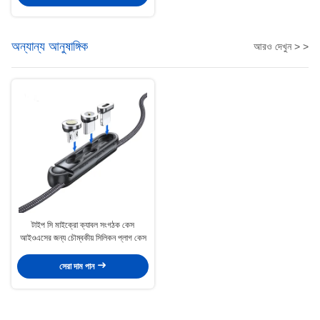
অন্যান্য আনুষাঙ্গিক
আরও দেখুন > >
টাইপ সি মাইক্রো ক্যাবল সংগঠক কেস
আইওএসের জন্য চৌম্বকীয় সিলিকন প্লাগ কেস
সেরা দাম পান