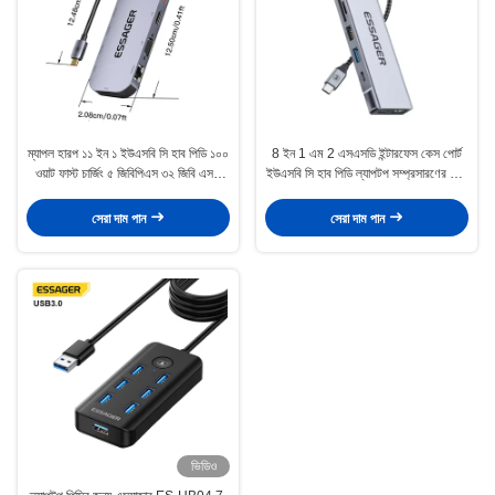
ম্যাপল হারপ ১১ ইন ১ ইউএসবি সি হাব পিডি ১০০
8 ইন 1 এম 2 এসএসডি ইন্টারফেস কেস পোর্ট
ওয়াট ফাস্ট চার্জিং ৫ জিবিপিএস ৩২ জিবি এসডি
ইউএসবি সি হাব পিডি ল্যাপটপ সম্প্রসারণের জন্য
কার্ড ১০ পোর্ট
100W দ্রুত চার্জিং
সেরা দাম পান
সেরা দাম পান
ভিডিও