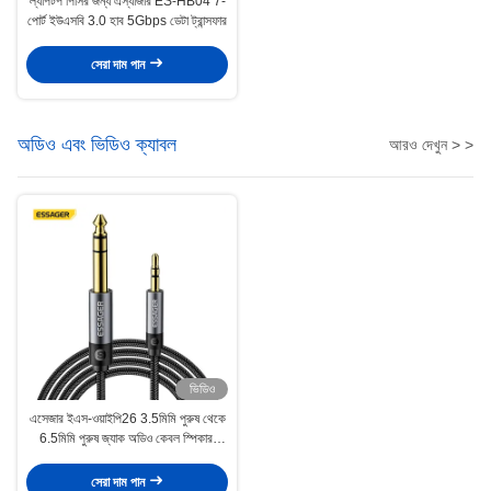
ল্যাপটপ পিসির জন্য এস্যাজার ES-HB04 7-
পোর্ট ইউএসবি 3.0 হাব 5Gbps ডেটা ট্রান্সফার
সেরা দাম পান
অডিও এবং ভিডিও ক্যাবল
আরও দেখুন > >
ভিডিও
এসেজার ইএস-ওয়াইপি26 3.5মিমি পুরুষ থেকে
6.5মিমি পুরুষ জ্যাক অডিও কেবল স্পিকার,
এমপ্লিফায়ার, গিটার এবং মিক্সারের জন্য
সেরা দাম পান