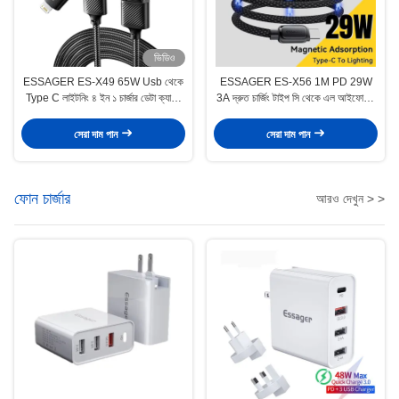
ভিডিও
ESSAGER ES-X49 65W Usb থেকে
ESSAGER ES-X56 1M PD 29W
Type C লাইটনিং ৪ ইন ১ চার্জার ডেটা ক্যাবল
3A দ্রুত চার্জিং টাইপ সি থেকে এল আইফোনের
ফোন ল্যাপটপের জন্য
জন্য চৌম্বকীয় ডেটা তারের
সেরা দাম পান
সেরা দাম পান
ফোন চার্জার
আরও দেখুন > >