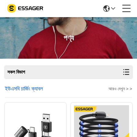
পণ্য
সকল বিভাগ
ইউএসবি চার্জিং ক্যাবল
আরও দেখুন > >